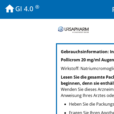
®
GI 4.0
PZN: 13706658
Gebrauchsinformation: I
PPN: 111370665831
Pollicrom 20 mg/ml Auge
Wirkstoff: Natriumcromoglic
Lesen Sie die gesamte Pac
beginnen, denn sie enthäl
Wenden Sie dieses Arzneimi
Anweisung Ihres Arztes ode
Heben Sie die Packungsb
Fragen Sie Ihren Apoth