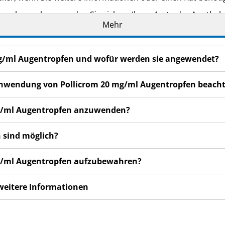
n bemerken, wenden Sie sich an Ihren Arzt oder Apotheker.
Mehr
cht in dieser Packungsbeilage angegeben sind. Siehe Abschn
gen Tagen nicht besser oder gar schlechter fühlen, wenden S
mg/ml Augentropfen und wofür werden sie angewendet?
r Anwendung von Pollicrom 20 mg/ml Augentropfen beach
 mg/ml Augentropfen anzuwenden?
 sind möglich?
mg/ml Augentropfen aufzubewahren?
 weitere Informationen