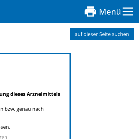
Menü
auf dieser Seite suchen
ung dieses Arzneimittels
en bzw. genau nach
esen.
gen.