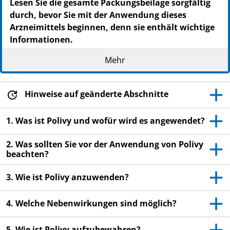
Lesen Sie die gesamte Packungsbeilage sorgfältig
durch, bevor Sie mit der Anwendung dieses
Arzneimittels beginnen, denn sie enthält wichtige
Informationen.
Heben Sie die Packungsbeilage auf. Vielleicht
Mehr
möchten Sie diese später nochmals lesen.
Wenn Sie weitere Fragen haben, wenden Sie sich
an Ihren Arzt oder das medizinische
Hinweise auf geänderte Abschnitte
Fachpersonal.
1. Was ist Polivy und wofür wird es angewendet?
Wenn Sie Nebenwirkungen bemerken, wenden Sie
sich an Ihren Arzt oder das medizinische
2. Was sollten Sie vor der Anwendung von Polivy
Fachpersonal. Dies gilt auch für Nebenwirkungen,
beachten?
die nicht in dieser Packungsbeilage angegeben
sind. Siehe Abschnitt 4.
3. Wie ist Polivy anzuwenden?
4. Welche Nebenwirkungen sind möglich?
5. Wie ist Polivy aufzubewahren?