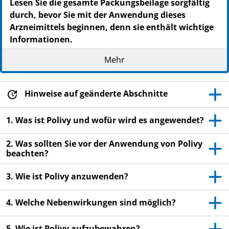
Lesen Sie die gesamte Packungsbeilage sorgfältig
durch, bevor Sie mit der Anwendung dieses
Arzneimittels beginnen, denn sie enthält wichtige
Informationen.
Heben Sie die Packungsbeilage auf. Vielleicht
Mehr
möchten Sie diese später nochmals lesen.
Wenn Sie weitere Fragen haben, wenden Sie sich
an Ihren Arzt oder das medizinische
Hinweise auf geänderte Abschnitte
Fachpersonal.
1. Was ist Polivy und wofür wird es angewendet?
Wenn Sie Nebenwirkungen bemerken, wenden Sie
sich an Ihren Arzt oder das medizinische
2. Was sollten Sie vor der Anwendung von Polivy
Fachpersonal. Dies gilt auch für Nebenwirkungen,
beachten?
die nicht in dieser Packungsbeilage angegeben
sind. Siehe Abschnitt 4.
3. Wie ist Polivy anzuwenden?
4. Welche Nebenwirkungen sind möglich?
5. Wie ist Polivy aufzubewahren?