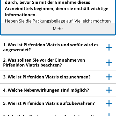
durch, bevor Sie mit der Einnahme dieses
Arzneimittels beginnen, denn sie enthält wichtige
Informationen.
Heben Sie die Packungsbeilage auf. Vielleicht möchten
Sie diese später nochmals lesen.
Mehr
Wenn Sie weitere Fragen haben, wenden Sie sich
an Ihren Arzt oder Apotheker.
1. Was ist Pirfenidon Viatris und wofür wird es
angewendet?
Dieses Arzneimittel wurde Ihnen persönlich
verschrieben. Geben Sie es nicht an Dritte weiter.
2. Was sollten Sie vor der Einnahme von
Es kann anderen Menschen schaden, auch wenn
Pirfenidon Viatris beachten?
diese die gleichen Beschwerden haben wie Sie.
3. Wie ist Pirfenidon Viatris einzunehmen?
Wenn Sie Nebenwirkungen bemerken, wenden Sie
sich an Ihren Arzt oder Apotheker. Dies gilt auch
4. Welche Nebenwirkungen sind möglich?
für Nebenwirkungen, die nicht in dieser
Packungsbeilage angegeben sind. Siehe Abschnitt
5. Wie ist Pirfenidon Viatris aufzubewahren?
4.