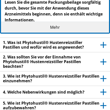
Lesen Sie die gesamte Packungsbeilage sorgfältig
durch, bevor Sie mit der Anwendung dieses
Arzneimittels beginnen, denn sie enthält wichtige
Informationen.
Nehmen Sie dieses Arzneimittel immer genau wie in
Mehr
dieser Packungsbeilage beschrieben bzw. genau nach
Anweisung Ihres Arztes oder Apothekers ein.
1. Was ist Phytohustil® Hustenreizstiller
Heben Sie die Packungsbeilage auf. Vielleicht
Pastillen und wofür wird es angewendet?
möchten Sie diese später nochmals lesen.
2. Was sollten Sie vor der Einnahme von
Fragen Sie Ihren Apotheker, wenn Sie weitere
Phytohustil® Hustenreizstiller Pastillen
Informationen oder einen Rat benötigen.
beachten?
Wenn Sie Nebenwirkungen bemerken, wenden Sie
3. Wie ist Phytohustil® Hustenreizstiller Pastillen
sich an Ihren Arzt oder Apotheker. Dies gilt auch
einzunehmen?
für Nebenwirkungen, die nicht in dieser
4. Welche Nebenwirkungen sind möglich?
Packungsbeilage angegeben sind.
Wenn Sie sich schlechter fühlen oder nach einer
5. Wie ist Phytohustil® Hustenreizstiller Pastillen
Woche nicht besser fühlen, wenden Sie sich an
aufzubewahren?