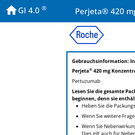
®
GI 4.0
Perjeta® 420 mg
PZN: 09888530
Gebrauchsinformation: I
PPN: 110988853018
NTIN: 04150098885303
®
Perjeta
420 mg Konzentra
Pertuzumab
Lesen Sie die gesamte Pac
beginnen, denn sie enthäl
Heben Sie die Packungsb
Wenn Sie weitere Frage
Wenn Sie Nebenwirkung
Dies gilt auch für Nebe