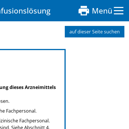
nfusionslösung
Menü
auf dieser Seite suchen
ung dieses Arzneimittels
esen.
che Fachpersonal.
zinische Fachpersonal.
ind. Siehe Abschnitt 4.