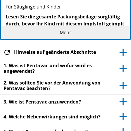
Für Säuglinge und Kinder
Lesen Sie die gesamte Packungsbeilage sorgfältig
durch, bevor Ihr Kind mit diesem Impfstoff geimpft
wird, denn sie enthält wichtige Informationen.
Mehr
Heben Sie die Packungsbeilage auf. Vielleicht
möchten Sie diese später nochmals lesen.
Hinweise auf geänderte Abschnitte
Wenn Sie weitere Fragen haben, wenden Sie sich
bitte an Ihren Arzt oder Apotheker.
1. Was ist Pentavac und wofür wird es
angewendet?
Dieser Impfstoff wurde Ihrem Kind persönlich
verschrieben. Geben Sie ihn nicht an Dritte
2. Was sollten Sie vor der Anwendung von
weiter.
Pentavac beachten?
Wenn Sie bzw. Ihr Kind Nebenwirkungen
3. Wie ist Pentavac anzuwenden?
bemerken, wenden Sie sich bitte an Ihren Arzt
oder Apotheker. Dies gilt auch für
4. Welche Nebenwirkungen sind möglich?
Nebenwirkungen, die nicht in dieser
Packungsbeilage angegeben sind. Siehe Abschnitt
4.