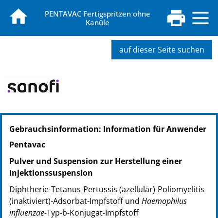
PENTAVAC Fertigspritzen ohne
Kanüle
auf dieser Seite suchen
PZN: 08419218
Gebrauchsinformation: Information für Anwender
PPN: 110841921886
NTIN: 04150084192187
Pentavac
Pulver und Suspension zur Herstellung einer
Injektionssuspension
Diphtherie-Tetanus-Pertussis (azellulär)-Poliomyelitis
(inaktiviert)-Adsorbat-Impfstoff und
Haemophilus
influenzae-
Typ-b-Konjugat-Impfstoff