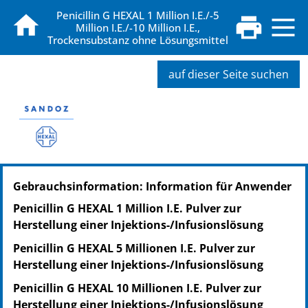
Penicillin G HEXAL 1 Million I.E./-5
Million I.E./-10 Million I.E.,
Trockensubstanz ohne Lösungsmittel
auf dieser Seite suchen
PZN: 16849789
Gebrauchsinformation: Information für Anwender
PPN: 111684978957
NTIN: 04150168497894
Penicillin G HEXAL 1 Million I.E. Pulver zur
Herstellung einer Injektions-/Infusionslösung
Penicillin G HEXAL 5 Millionen I.E. Pulver zur
Herstellung einer Injektions-/Infusionslösung
Penicillin G HEXAL 10 Millionen I.E. Pulver zur
Herstellung einer Injektions-/Infusionslösung