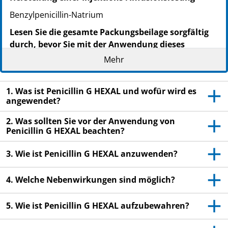
Benzylpenicillin-Natrium
Lesen Sie die gesamte Packungsbeilage sorgfältig
durch, bevor Sie mit der Anwendung dieses
Arzneimittels beginnen, denn sie enthält wichtige
Mehr
Informationen.
Heben Sie die Packungsbeilage auf. Vielleicht
1. Was ist Penicillin G HEXAL und wofür wird es
möchten Sie diese später nochmals lesen.
angewendet?
Wenn Sie weitere Fragen haben, wenden Sie sich
2. Was sollten Sie vor der Anwendung von
an Ihren Arzt, Apotheker oder das medizinische
Penicillin G HEXAL beachten?
Fachpersonal.
Dieses Arzneimittel wurde Ihnen persönlich
3. Wie ist Penicillin G HEXAL anzuwenden?
verschrieben. Geben Sie es nicht an Dritte weiter.
Es kann anderen Menschen schaden, auch wenn
4. Welche Nebenwirkungen sind möglich?
diese die gleichen Beschwerden haben wie Sie.
5. Wie ist Penicillin G HEXAL aufzubewahren?
Wenn Sie Nebenwirkungen bemerken, wenden Sie
sich an Ihren Arzt, Apotheker oder das