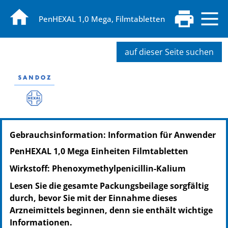
PenHEXAL 1,0 Mega, Filmtabletten
auf dieser Seite suchen
PZN: 06190384
Gebrauchsinformation: Information für Anwender
PPN: 110619038477
NTIN: 04150061903843
PenHEXAL 1,0 Mega Einheiten Filmtabletten
PZN: 08412044
Wirkstoff: Phenoxymethylpenicillin-Kalium
PPN: 110841204495
NTIN: 04150084120449
Lesen Sie die gesamte Packungsbeilage sorgfältig
PZN: 08412038
durch, bevor Sie mit der Einnahme dieses
PPN: 110841203832
Arzneimittels beginnen, denn sie enthält wichtige
NTIN: 04150084120388
Informationen.