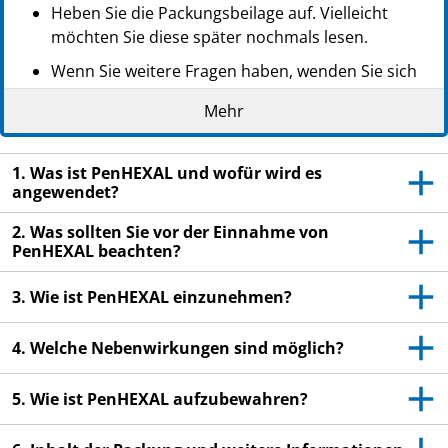
Heben Sie die Packungsbeilage auf. Vielleicht
möchten Sie diese später nochmals lesen.
Wenn Sie weitere Fragen haben, wenden Sie sich
an Ihren Arzt oder Apotheker.
Mehr
Dieses Arzneimittel wurde Ihnen persönlich
verschrieben. Geben Sie es nicht an Dritte weiter.
1. Was ist PenHEXAL und wofür wird es
Es kann anderen Menschen schaden, auch wenn
angewendet?
diese die gleichen Beschwerden haben wie Sie.
2. Was sollten Sie vor der Einnahme von
Wenn Sie Nebenwirkungen bemerken, wenden Sie
PenHEXAL beachten?
sich an Ihren Arzt oder Apotheker. Dies gilt auch
für Nebenwirkungen, die nicht in dieser
3. Wie ist PenHEXAL einzunehmen?
Packungsbeilage angegeben sind. Siehe Abschnitt
4.
4. Welche Nebenwirkungen sind möglich?
5. Wie ist PenHEXAL aufzubewahren?