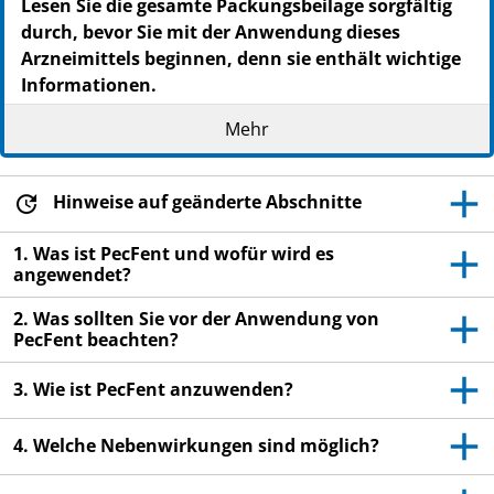
Lesen Sie die gesamte Packungsbeilage sorgfältig
durch, bevor Sie mit der Anwendung dieses
Arzneimittels beginnen, denn sie enthält wichtige
Informationen.
Heben Sie die Packungsbeilage auf. Vielleicht
Mehr
möchten Sie diese später nochmals lesen.
Wenn Sie weitere Fragen haben, wenden Sie sich
an Ihren Arzt oder Apotheker.
Hinweise auf geänderte Abschnitte
Dieses Arzneimittel wurde Ihnen persönlich
1. Was ist PecFent und wofür wird es
verschrieben. Geben Sie es nicht an Dritte weiter.
angewendet?
Es kann anderen Menschen schaden, auch wenn
2. Was sollten Sie vor der Anwendung von
diese die gleichen Beschwerden haben wie Sie.
PecFent beachten?
Wenn Sie Nebenwirkungen bemerken, wenden Sie
sich an Ihren Arzt oder Apotheker. Dies gilt auch
3. Wie ist PecFent anzuwenden?
für Nebenwirkungen, die nicht in dieser
Packungsbeilage angegeben sind. Siehe Abschnitt
4. Welche Nebenwirkungen sind möglich?
4.