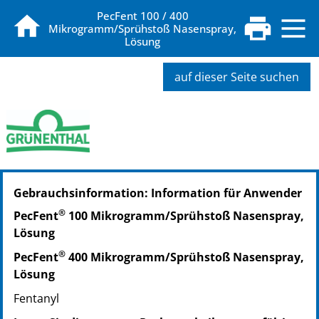
PecFent 100 / 400
Mikrogramm/Sprühstoß Nasenspray,
Lösung
auf dieser Seite suchen
PZN: 06800227
Gebrauchsinformation: Information für Anwender
PPN: 110680022720
PZN: 06800233
®
PecFent
100 Mikrogramm/Sprühstoß Nasenspray,
PPN: 110680023383
Lösung
PZN: 06800262
®
PecFent
400 Mikrogramm/Sprühstoß Nasenspray,
PPN: 110680026205
Lösung
Fentanyl