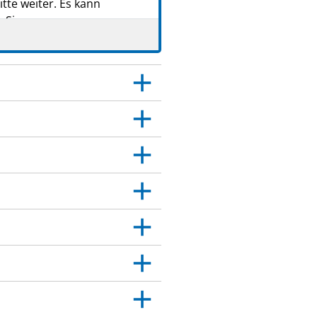
tte weiter. Es kann
 Sie.
 Dies gilt auch für
itt 4.