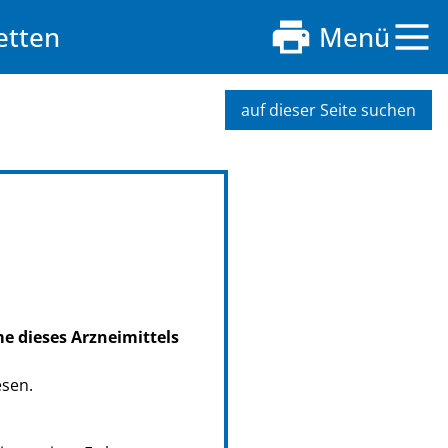
etten
Menü
auf dieser Seite suchen
me dieses Arzneimittels
esen.