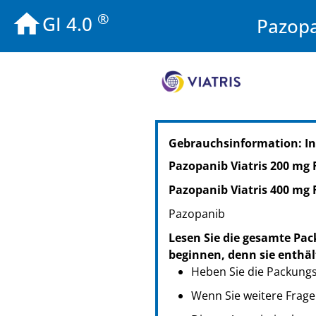
®
GI 4.0
Pazopa
PZN: 19877645
Gebrauchsinformation: In
PPN: 111987764581
NTIN: 04150198776457
Pazopanib Viatris 200 mg 
PZN: 19877622
Pazopanib Viatris 400 mg 
PPN: 111987762228
NTIN: 04150198776228
Pazopanib
Lesen Sie die gesamte Pac
beginnen, denn sie enthäl
Heben Sie die Packungsb
Wenn Sie weitere Frage