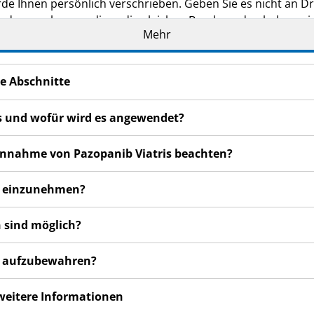
de Ihnen persönlich verschrieben. Geben Sie es nicht an Dri
den, auch wenn diese die gleichen Beschwerden haben wie
Mehr
n bemerken, wenden Sie sich an Ihren Arzt oder Apotheker.
cht in dieser Packungsbeilage angegeben sind. Siehe Abschn
e Abschnitte
is und wofür wird es angewendet?
 Einnahme von Pazopanib Viatris beachten?
is einzunehmen?
 sind möglich?
is aufzubewahren?
 weitere Informationen