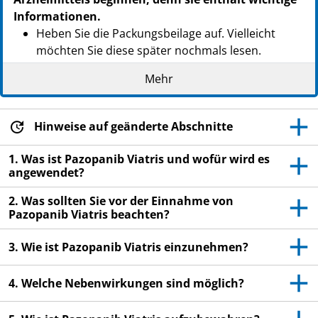
Informationen.
Heben Sie die Packungsbeilage auf. Vielleicht
möchten Sie diese später nochmals lesen.
Wenn Sie weitere Fragen haben, wenden Sie sich
Mehr
an Ihren Arzt oder Apotheker.
Dieses Arzneimittel wurde Ihnen persönlich
Hinweise auf geänderte Abschnitte
verschrieben. Geben Sie es nicht an Dritte weiter.
Es kann anderen Menschen schaden, auch wenn
1. Was ist Pazopanib Viatris und wofür wird es
diese die gleichen Beschwerden haben wie Sie.
angewendet?
Wenn Sie Nebenwirkungen bemerken, wenden Sie
2. Was sollten Sie vor der Einnahme von
sich an Ihren Arzt oder Apotheker. Dies gilt auch
Pazopanib Viatris beachten?
für Nebenwirkungen, die nicht in dieser
Packungsbeilage angegeben sind. Siehe Abschnitt
3. Wie ist Pazopanib Viatris einzunehmen?
4.
4. Welche Nebenwirkungen sind möglich?