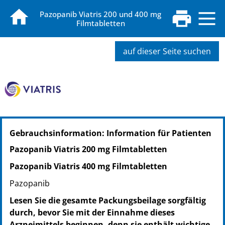
Pazopanib Viatris 200 und 400 mg
Filmtabletten
auf dieser Seite suchen
PZN: 19877651
Gebrauchsinformation: Information für Patienten
PPN: 111987765147
NTIN: 04150198776518
Pazopanib Viatris 200 mg Filmtabletten
PZN: 19877639
Pazopanib Viatris 400 mg Filmtabletten
PPN: 111987763918
NTIN: 04150198776396
Pazopanib
Lesen Sie die gesamte Packungsbeilage sorgfältig
durch, bevor Sie mit der Einnahme dieses
Arzneimittels beginnen, denn sie enthält wichtige