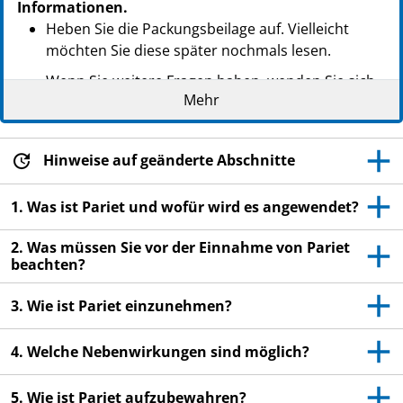
Informationen.
Heben Sie die Packungsbeilage auf. Vielleicht
möchten Sie diese später nochmals lesen.
Wenn Sie weitere Fragen haben, wenden Sie sich
Mehr
an Ihren Arzt oder Apotheker.
Dieses Arzneimittel wurde Ihnen persönlich
verschrieben. Geben Sie es nicht an Dritte weiter.
Hinweise auf geänderte Abschnitte
Es kann anderen Menschen schaden, auch wenn
diese die gleichen Beschwerden haben wie Sie.
1. Was ist Pariet und wofür wird es angewendet?
Wenn Sie Nebenwirkungen bemerken, wenden Sie
2. Was müssen Sie vor der Einnahme von Pariet
sich an Ihren Arzt oder Apotheker. Dies gilt auch
beachten?
für Nebenwirkungen, die nicht in dieser
Packungsbeilage angegeben sind. Siehe Abschnitt
3. Wie ist Pariet einzunehmen?
4.
4. Welche Nebenwirkungen sind möglich?
5. Wie ist Pariet aufzubewahren?