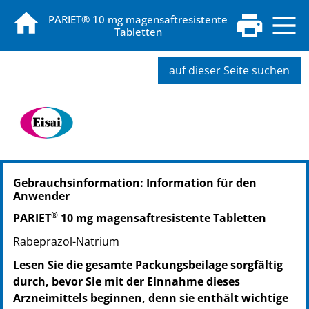
PARIET® 10 mg magensaftresistente
Tabletten
auf dieser Seite suchen
PZN: 00176578
Gebrauchsinformation: Information für den
PPN: 110017657836
Anwender
PZN: 00176584
®
PPN: 110017658402
PARIET
10 mg magensaftresistente Tabletten
PZN: 00176590
Rabeprazol-Natrium
PPN: 110017659065
Lesen Sie die gesamte Packungsbeilage sorgfältig
PZN: 03743339
durch, bevor Sie mit der Einnahme dieses
PPN: 110374333992
Arzneimittels beginnen, denn sie enthält wichtige