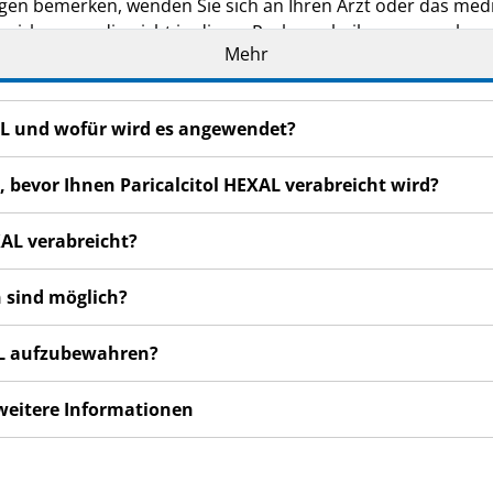
en bemerken, wenden Sie sich an Ihren Arzt oder das medi
nwirkungen, die nicht in dieser Packungsbeilage angegeben s
Mehr
XAL und wofür wird es angewendet?
, bevor Ihnen Paricalcitol HEXAL verabreicht wird?
XAL verabreicht?
 sind möglich?
XAL aufzubewahren?
 weitere Informationen