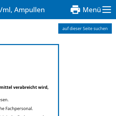
/ml, Ampullen
Menü
auf dieser Seite suchen
mittel verabreicht wird,
esen.
che Fachpersonal.