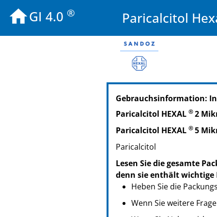
®
GI 4.0
Paricalcitol H
PZN: 10735524
Gebrauchsinformation: I
PPN: 111073552443
NTIN: 04150107355247
®
Paricalcitol HEXAL
2 Mik
PZN: 10735530
®
Paricalcitol HEXAL
5 Mik
PPN: 111073553009
NTIN: 04150107355308
Paricalcitol
Lesen Sie die gesamte Pac
denn sie enthält wichtige
Heben Sie die Packungsb
Wenn Sie weitere Frage