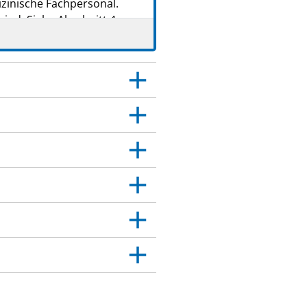
zinische Fachpersonal.
ind. Siehe Abschnitt 4.