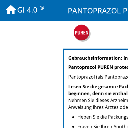
®
GI 4.0
PANTOPRAZOL PUR
PZN: 11357337
Gebrauchsinformation: In
PPN: 111135733779
PZN: 11357343
Pantoprazol PUREN protec
PPN: 111135734345
Pantoprazol (als Pantopraz
Lesen Sie die gesamte Pac
beginnen, denn sie enthäl
Nehmen Sie dieses Arzneimi
Anweisung Ihres Arztes ode
Heben Sie die Packungsb
Fragen Sie Ihren Apoth