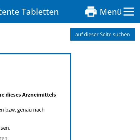
ente Tabletten
Menü
auf dieser Seite suchen
me dieses Arzneimittels
en bzw. genau nach
esen.
gen.