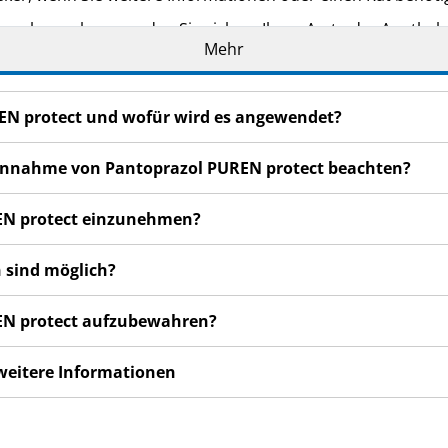
n bemerken, wenden Sie sich an Ihren Arzt oder Apotheker.
Mehr
cht in dieser Packungsbeilage angegeben sind. Siehe Abschn
chen nicht besser oder gar schlechter fühlen, wenden Sie s
REN protect und wofür wird es angewendet?
l PUREN protect ohne ärztlichen Rat nicht länger als 4 Woc
r Einnahme von Pantoprazol PUREN protect beachten?
REN protect einzunehmen?
 sind möglich?
REN protect aufzubewahren?
 weitere Informationen