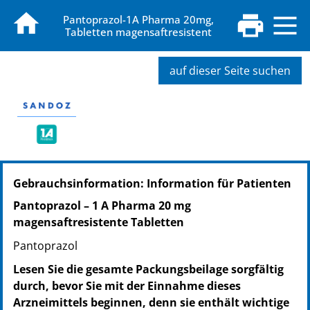
Pantoprazol-1A Pharma 20mg,
Tabletten magensaftresistent
auf dieser Seite suchen
PZN: 05046863
Gebrauchsinformation: Information für Patienten
PPN: 110504686393
NTIN: 04150050468636
Pantoprazol – 1 A Pharma 20 mg
PZN: 05046900
magensaftresistente Tabletten
PPN: 110504690009
Pantoprazol
NTIN: 04150050469008
PZN: 05046952
Lesen Sie die gesamte Packungsbeilage sorgfältig
PPN: 110504695281
durch, bevor Sie mit der Einnahme dieses
NTIN: 04150050469527
Arzneimittels beginnen, denn sie enthält wichtige