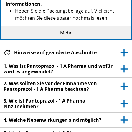
PZN: 05046975
Informationen.
PPN: 110504697537
Heben Sie die Packungsbeilage auf. Vielleicht
NTIN: 04150050469756
möchten Sie diese später nochmals lesen.
PZN: 00938982
Wenn Sie weitere Fragen haben, wenden Sie sich
PPN: 110093898252
Mehr
an Ihren Arzt, Apotheker oder das medizinische
NTIN: 04150009389821
Fachpersonal.
PZN: 00939289
Dieses Arzneimittel wurde Ihnen persönlich
Hinweise auf geänderte Abschnitte
PPN: 110093928974
verschrieben. Geben Sie es nicht an Dritte weiter.
NTIN: 04150009392890
1. Was ist Pantoprazol - 1 A Pharma und wofür
Es kann anderen Menschen schaden, auch wenn
PZN: 00939295
wird es angewendet?
diese die gleichen Beschwerden haben wie Sie.
PPN: 110093929540
NTIN: 04150009392951
2. Was sollten Sie vor der Einnahme von
Wenn Sie Nebenwirkungen bemerken, wenden Sie
PZN: 05395954
Pantoprazol - 1 A Pharma beachten?
sich an Ihren Arzt oder Apotheker. Dies gilt auch
PPN: 110539595451
für Nebenwirkungen, die nicht in dieser
3. Wie ist Pantoprazol - 1 A Pharma
NTIN: 04150053959544
Packungsbeilage angegeben sind. Siehe Abschnitt
einzunehmen?
4.
4. Welche Nebenwirkungen sind möglich?