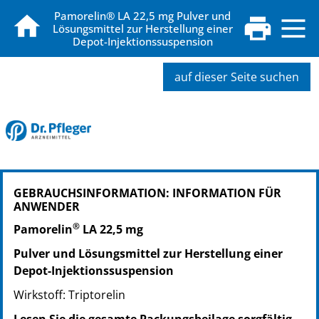
Pamorelin® LA 22,5 mg Pulver und
Lösungsmittel zur Herstellung einer
Depot-Injektionssuspension
auf dieser Seite suchen
PZN: 01164689
GEBRAUCHSINFORMATION: INFORMATION FÜR
PPN: 110116468948
ANWENDER
NTIN: 04150011646899
®
Pamorelin
LA 22,5 mg
Pulver und Lösungsmittel zur Herstellung einer
Depot-Injektionssuspension
Wirkstoff: Triptorelin
Lesen Sie die gesamte Packungsbeilage sorgfältig