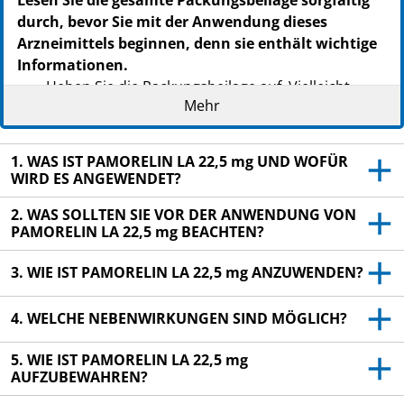
durch, bevor Sie mit der Anwendung dieses
Arzneimittels beginnen, denn sie enthält wichtige
Informationen.
Heben Sie die Packungsbeilage auf. Vielleicht
Mehr
möchten Sie diese später nochmals lesen.
Wenn Sie weitere Fragen haben, wenden Sie sich
an Ihren Arzt oder Apotheker.
1. WAS IST PAMORELIN LA 22,5 mg UND WOFÜR
WIRD ES ANGEWENDET?
Dieses Arzneimittel wurde Ihnen persönlich
verschrieben. Geben Sie es nicht an Dritte weiter.
2. WAS SOLLTEN SIE VOR DER ANWENDUNG VON
PAMORELIN LA 22,5 mg BEACHTEN?
Es kann anderen Menschen schaden, auch wenn
diese die gleichen Beschwerden haben wie Sie.
3. WIE IST PAMORELIN LA 22,5 mg ANZUWENDEN?
Wenn Sie Nebenwirkungen bemerken, wenden Sie
sich an Ihren Arzt oder Apotheker. Dies gilt auch
4. WELCHE NEBENWIRKUNGEN SIND MÖGLICH?
für Nebenwirkungen, die nicht in dieser
Packungsbeilage angegeben sind. Siehe Abschnitt
5. WIE IST PAMORELIN LA 22,5 mg
4.
AUFZUBEWAHREN?