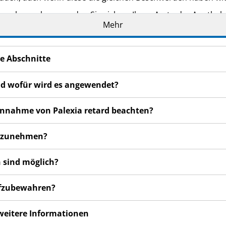
n bemerken, wenden Sie sich an Ihren Arzt oder Apotheker.
Mehr
cht in dieser Packungsbeilage angegeben sind. Siehe Abschn
e Abschnitte
und wofür wird es angewendet?
 Einnahme von Palexia retard beachten?
einzunehmen?
 sind möglich?
aufzubewahren?
 weitere Informationen