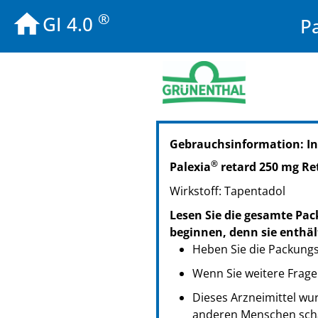
®
GI 4.0
P
PZN: 06809352
Gebrauchsinformation: I
PPN: 110680935276
PZN: 11539222
®
Palexia
retard 250 mg Re
PPN: 111153922219
Wirkstoff: Tapentadol
PZN: 11539239
PPN: 111153923909
Lesen Sie die gesamte Pac
beginnen, denn sie enthäl
Heben Sie die Packungsb
Wenn Sie weitere Frage
Dieses Arzneimittel wur
anderen Menschen scha