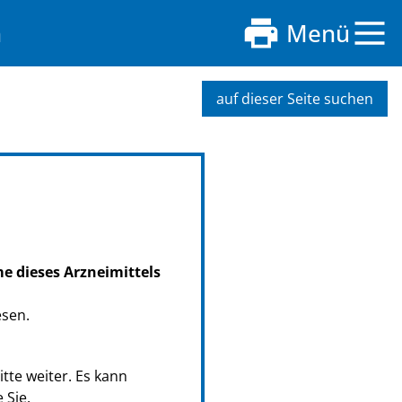
n
Menü
auf dieser Seite suchen
me dieses Arzneimittels
esen.
tte weiter. Es kann
 Sie.