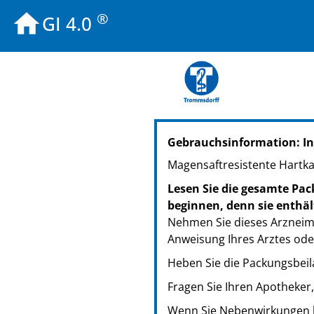
®
GI 4.0
PZN: 06958112
Gebrauchsinformation: In
PPN: 110695811251
GTIN: 04260083220108
Magensaftresistente Hartk
PZN: 06958129
Lesen Sie die gesamte Pac
PPN: 110695812941
beginnen, denn sie enthäl
GTIN: 04260083220115
Nehmen Sie dieses Arzneimi
Anweisung Ihres Arztes ode
Heben Sie die Packungsbeila
Fragen Sie Ihren Apotheker
Wenn Sie Nebenwirkungen be