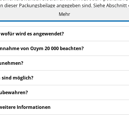
in dieser Packungsbeilage angegeben sind. Siehe Abschnitt 
Mehr
oder gar schlechter fühlen, wenden Sie sich an Ihren Arzt.
d wofür wird es angewendet?
r Einnahme von Ozym 20 000 beachten?
nzunehmen?
 sind möglich?
fzubewahren?
 weitere Informationen