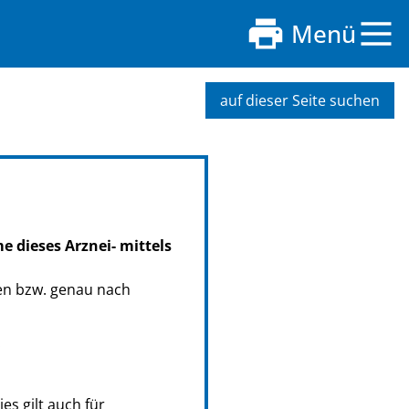
Menü
auf dieser Seite suchen
e dieses Arznei- mittels
en bzw. genau nach
.
s gilt auch für