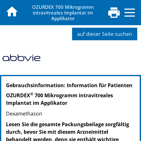
OZURDEX 700 Mikrogramm
intravitreales Implantat im
Applikator
auf dieser Seite suchen
PZN: 06839790
Gebrauchsinformation: Information für Patienten
PPN: 110683979054
®
OZURDEX
700 Mikrogramm intravitreales
Implantat im Applikator
Dexamethason
Lesen Sie die gesamte Packungsbeilage sorgfältig
durch, bevor Sie mit diesem Arzneimittel
behandelt werden, denn sie enthält wichtige