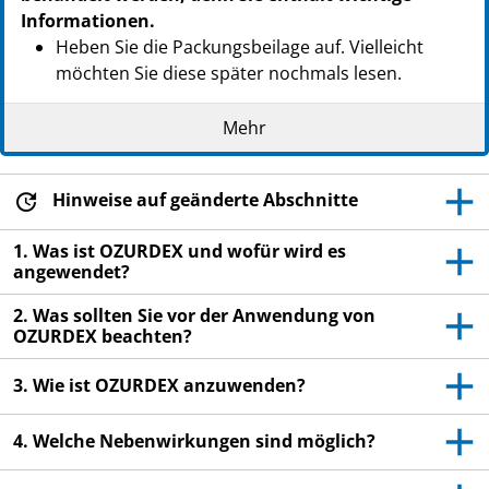
Informationen.
Heben Sie die Packungsbeilage auf. Vielleicht
möchten Sie diese später nochmals lesen.
Wenn Sie weitere Fragen haben, wenden Sie sich
Mehr
an Ihren Arzt.
Wenn eine der aufgeführten Nebenwirkungen Sie
erheblich beeinträchtigt oder Sie
Hinweise auf geänderte Abschnitte
Nebenwirkungen bemerken, die nicht in dieser
1. Was ist OZURDEX und wofür wird es
Packungsbeilage angegeben sind, informieren Sie
angewendet?
bitte Ihren Arzt. Siehe Abschnitt 4.
2. Was sollten Sie vor der Anwendung von
OZURDEX beachten?
3. Wie ist OZURDEX anzuwenden?
4. Welche Nebenwirkungen sind möglich?