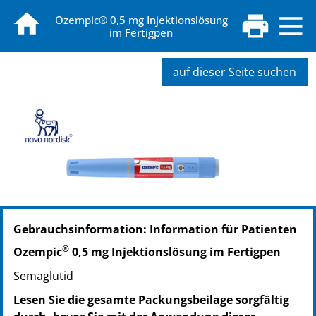
Ozempic® 0,5 mg Injektionslösung
im Fertigpen
auf dieser Seite suchen
PZN: 15398534
Gebrauchsinformation: Information für Patienten
PPN: 111539853423
NTIN: 04150153985344
®
Ozempic
0,5 mg Injektionslösung im Fertigpen
PZN: 15398540
Semaglutid
PPN: 111539854086
NTIN: 04150153985405
Lesen Sie die gesamte Packungsbeilage sorgfältig
PZN: 19810434