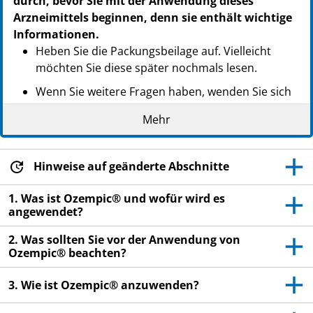
durch, bevor Sie mit der Anwendung dieses
PPN: 111981043441
Arzneimittels beginnen, denn sie enthält wichtige
PZN: 19810440
Informationen.
PPN: 111981044007
Heben Sie die Packungsbeilage auf. Vielleicht
möchten Sie diese später nochmals lesen.
Wenn Sie weitere Fragen haben, wenden Sie sich
an Ihren Arzt, Apotheker oder das medizinische
Mehr
Fachpersonal.
Dieses Arzneimittel wurde Ihnen persönlich
verschrieben. Geben Sie es nicht an Dritte weiter.
Hinweise auf geänderte Abschnitte
Es kann anderen Menschen schaden, auch wenn
1. Was ist Ozempic® und wofür wird es
diese die gleichen Beschwerden haben wie Sie.
angewendet?
Wenn Sie Nebenwirkungen bemerken, wenden Sie
2. Was sollten Sie vor der Anwendung von
sich an Ihren Arzt, Apotheker oder das
Ozempic® beachten?
medizinische Fachpersonal. Dies gilt auch für
Nebenwirkungen, die nicht in dieser
3. Wie ist Ozempic® anzuwenden?
Packungsbeilage angegeben sind. Siehe Abschnitt
4.