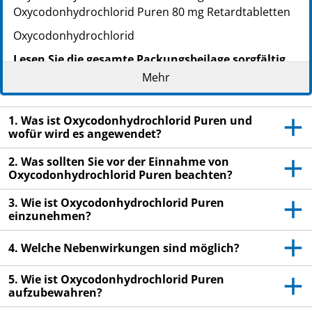
Oxycodonhydrochlorid Puren 80 mg Retardtabletten
Oxycodonhydrochlorid
Lesen Sie die gesamte Packungsbeilage sorgfältig
durch, bevor Sie mit der Einnahme dieses
Mehr
Arzneimittels beginnen, denn sie enthält wichtige
Informationen.
1. Was ist Oxycodonhydrochlorid Puren und
Heben Sie die Packungsbeilage auf. Vielleicht
wofür wird es angewendet?
möchten Sie diese später nochmals lesen.
2. Was sollten Sie vor der Einnahme von
Wenn Sie weitere Fragen haben, wenden Sie sich
Oxycodonhydrochlorid Puren beachten?
an Ihren Arzt oder Apotheker.
3. Wie ist Oxycodonhydrochlorid Puren
Dieses Arzneimittel wurde Ihnen persönlich
einzunehmen?
verschrieben. Geben Sie es nicht an Dritte weiter.
Es kann anderen Menschen schaden, auch wenn
4. Welche Nebenwirkungen sind möglich?
diese die gleichen Beschwerden haben wie Sie.
5. Wie ist Oxycodonhydrochlorid Puren
Wenn Sie Nebenwirkungen bemerken, wenden Sie
aufzubewahren?
sich an Ihren Arzt oder Apotheker. Dies gilt auch