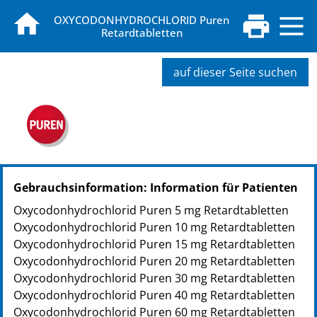
OXYCODONHYDROCHLORID Puren
Retardtabletten
auf dieser Seite suchen
PZN: 09605325
Gebrauchsinformation: Information für Patienten
PPN: 110960532550
NTIN: 04150096053254
Oxycodonhydrochlorid Puren 5 mg Retardtabletten
PZN: 09605331
Oxycodonhydrochlorid Puren 10 mg Retardtabletten
PPN: 110960533116
Oxycodonhydrochlorid Puren 15 mg Retardtabletten
NTIN: 04150096053315
Oxycodonhydrochlorid Puren 20 mg Retardtabletten
PZN: 09605348
Oxycodonhydrochlorid Puren 30 mg Retardtabletten
PPN: 110960534806
Oxycodonhydrochlorid Puren 40 mg Retardtabletten
NTIN: 04150096053483
Oxycodonhydrochlorid Puren 60 mg Retardtabletten