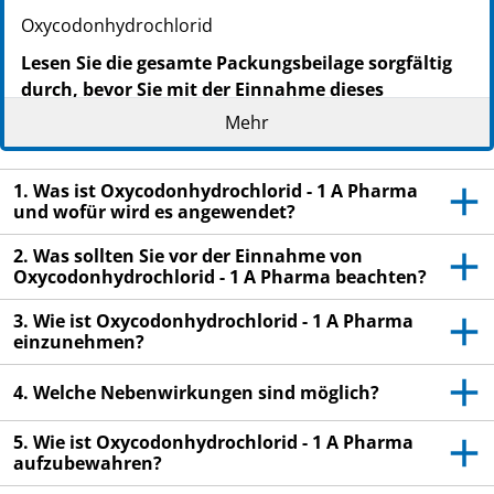
Oxycodonhydrochlorid
Lesen Sie die gesamte Packungsbeilage sorgfältig
durch, bevor Sie mit der Einnahme dieses
Arzneimittels beginnen, denn sie enthält wichtige
Mehr
Informationen.
Heben Sie die Packungsbeilage auf. Vielleicht
1. Was ist Oxycodonhydrochlorid - 1 A Pharma
möchten Sie diese später nochmals lesen.
und wofür wird es angewendet?
Wenn Sie weitere Fragen haben, wenden Sie sich
2. Was sollten Sie vor der Einnahme von
an Ihren Arzt oder Apotheker.
Oxycodonhydrochlorid - 1 A Pharma beachten?
Dieses Arzneimittel wurde Ihnen persönlich
3. Wie ist Oxycodonhydrochlorid - 1 A Pharma
verschrieben. Geben Sie es nicht an Dritte weiter.
einzunehmen?
Es kann anderen Menschen schaden, auch wenn
diese die gleichen Beschwerden haben wie Sie.
4. Welche Nebenwirkungen sind möglich?
Wenn Sie Nebenwirkungen bemerken, wenden Sie
sich an Ihren Arzt oder Apotheker. Dies gilt auch
5. Wie ist Oxycodonhydrochlorid - 1 A Pharma
aufzubewahren?
für Nebenwirkungen, die nicht in dieser
Packungsbeilage angegeben sind. Siehe Abschnitt