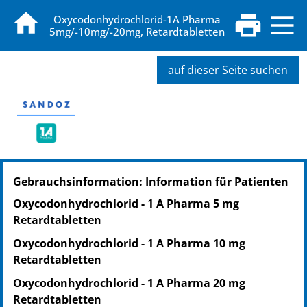
Oxycodonhydrochlorid-1A Pharma
5mg/-10mg/-20mg, Retardtabletten
auf dieser Seite suchen
PZN: 01245146
Gebrauchsinformation: Information für Patienten
PPN: 110124514627
NTIN: 04150012451461
Oxycodonhydrochlorid - 1 A Pharma 5 mg
PZN: 01245293
Retardtabletten
PPN: 110124529353
Oxycodonhydrochlorid - 1 A Pharma 10 mg
NTIN: 04150012452932
Retardtabletten
PZN: 01245318
PPN: 110124531837
Oxycodonhydrochlorid - 1 A Pharma 20 mg
NTIN: 04150012453182
Retardtabletten