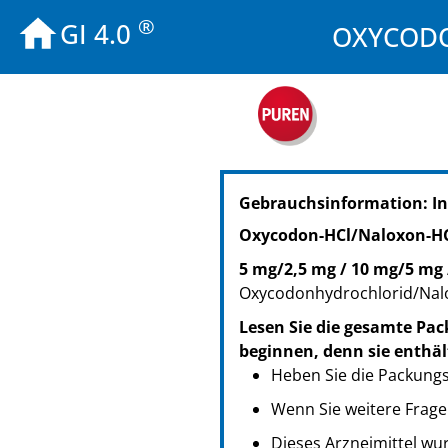
®
GI 4.0
OXYCODON
PZN: 14212088
Gebrauchsinformation: In
PPN: 111421208854
NTIN: 04150142120886
Oxycodon-HCl/Naloxon-H
PZN: 14212094
5 mg/2,5 mg / 10 mg/5 mg 
PPN: 111421209420
Oxycodonhydrochlorid/Nal
NTIN: 04150142120947
PZN: 14212102
Lesen Sie die gesamte Pac
PPN: 111421210214
beginnen, denn sie enthäl
NTIN: 04150142121029
Heben Sie die Packungsb
Wenn Sie weitere Frage
Dieses Arzneimittel wur