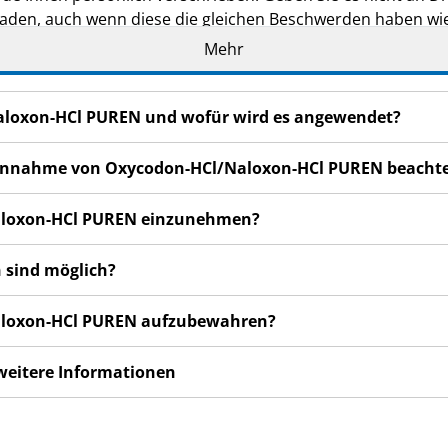
den, auch wenn diese die gleichen Beschwerden haben wie
Mehr
n bemerken, wenden Sie sich an Ihren Arzt oder Apotheker.
cht in dieser Packungsbeilage angegeben sind. Siehe Abschn
Naloxon-HCl PUREN und wofür wird es angewendet?
r Einnahme von Oxycodon-HCl/Naloxon-HCl PUREN beacht
Naloxon-HCl PUREN einzunehmen?
 sind möglich?
Naloxon-HCl PUREN aufzubewahren?
 weitere Informationen