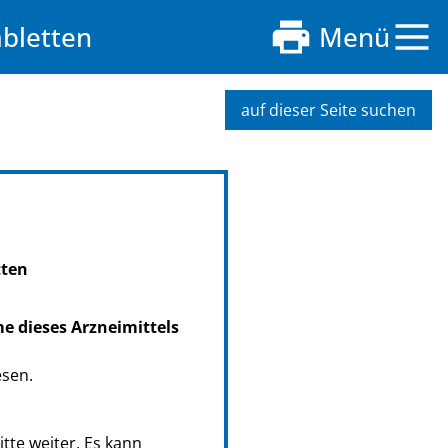
bletten
Menü
auf dieser Seite suchen
tten
me dieses Arzneimittels
esen.
tte weiter. Es kann