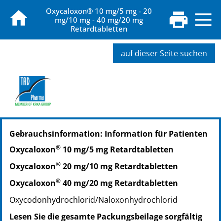
Oxycaloxon® 10 mg/5 mg - 20
mg/10 mg - 40 mg/20 mg
Retardtabletten
auf dieser Seite suchen
PZN: 12955980
Gebrauchsinformation: Information für Patienten
PPN: 111295598034
PZN: 12955997
®
Oxycaloxon
10 mg/5 mg Retardtabletten
PPN: 111295599724
®
Oxycaloxon
20 mg/10 mg Retardtabletten
PZN: 12956011
PPN: 111295601196
®
Oxycaloxon
40 mg/20 mg Retardtabletten
Oxycodonhydrochlorid/Naloxonhydrochlorid
Lesen Sie die gesamte Packungsbeilage sorgfältig