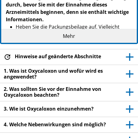
durch, bevor Sie mit der Einnahme dieses
Arzneimittels beginnen, denn sie enthält wichtige
Informationen.
Heben Sie die Packungsbeilage auf. Vielleicht
möchten Sie diese später nochmals lesen.
Mehr
Wenn Sie weitere Fragen haben, wenden Sie sich
an Ihren Arzt, oder Apotheker.
Hinweise auf geänderte Abschnitte
Dieses Arzneimittel wurde Ihnen persönlich
verschrieben. Geben Sie es nicht an Dritte weiter.
1. Was ist Oxycaloxon und wofür wird es
angewendet?
Es kann anderen Menschen schaden, auch wenn
diese die gleichen Beschwerden haben wie Sie.
2. Was sollten Sie vor der Einnahme von
Oxycaloxon beachten?
Wenn Sie Nebenwirkungen bemerken, wenden Sie
sich an Ihren Arzt oder Apotheker. Dies gilt auch
3. Wie ist Oxycaloxon einzunehmen?
für Nebenwirkungen, die nicht in dieser
Packungsbeilage angegeben sind. Siehe Abschnitt
4. Welche Nebenwirkungen sind möglich?
4.