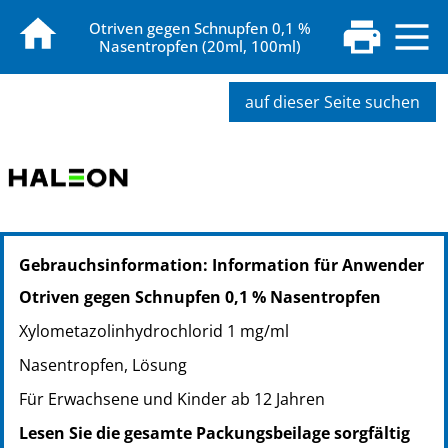
Otriven gegen Schnupfen 0,1 %
Nasentropfen (20ml, 100ml)
auf dieser Seite suchen
PZN: 00753716
Gebrauchsinformation: Information für Anwender
PPN: 110075371667
PZN: 00753722
Otriven gegen Schnupfen 0,1 % Nasentropfen
PPN: 110075372233
Xylometazolinhydrochlorid 1 mg/ml
Nasentropfen, Lösung
Für Erwachsene und Kinder ab 12 Jahren
Lesen Sie die gesamte Packungsbeilage sorgfältig