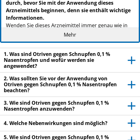
durch, bevor Sie mit der Anwendung dieses
Arzneimittels beginnen, denn sie enthält wichtige
Informationen.
Wenden Sie dieses Arzneimittel immer genau wie in
dieser Packungsbeilage beschrieben bzw. genau nach
Mehr
der Anweisung Ihres Arztes oder Apothekers an.
Heben Sie die Packungsbeilage auf. Vielleicht
1. Was sind Otriven gegen Schnupfen 0,1 %
möchten Sie diese später nochmals lesen.
Nasentropfen und wofür werden sie
angewendet?
Fragen Sie Ihren Apotheker, wenn Sie weitere
Informationen oder einen Rat benötigen.
2. Was sollten Sie vor der Anwendung von
Otriven gegen Schnupfen 0,1 % Nasentropfen
Wenn Sie Nebenwirkungen bemerken, wenden Sie
beachten?
sich an Ihren Arzt oder Apotheker. Dies gilt auch
für Nebenwirkungen, die nicht in dieser
3. Wie sind Otriven gegen Schnupfen 0,1 %
Nasentropfen anzuwenden?
Packungsbeilage angegeben sind. Siehe Abschnitt
4.
4. Welche Nebenwirkungen sind möglich?
Wenn Sie sich nach 7 Tagen nicht besser oder gar
schlechter fühlen, wenden Sie sich an Ihren Arzt.
5. Wie sind Otriven gegen Schnupfen 0,1 %