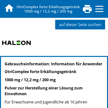
OtriComplex forte Erkältungsgetränk
1000 mg / 12,2 mg / 200 mg
auf dieser Seite suchen
PZN: 19077809
Gebrauchsinformation: Information für Anwender
PPN: 111907780955
OtriComplex forte Erkältungsgetränk
1000 mg / 12,2 mg / 200 mg
Pulver zur Herstellung einer Lösung zum
Einnehmen
Für Erwachsene und Jugendliche ab 16 Jahren