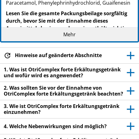
Paracetamol, Phenylephrinhydrochlorid, Guaifenesin
Lesen Sie die gesamte Packungsbeilage sorgfältig
durch, bevor Sie mit der Einnahme dieses
Arzneimittels beginnen, denn sie enthält wichtige
Mehr
Informationen.
Nehmen Sie dieses Arzneimittel immer genau wie in
dieser Packungsbeilage beschrieben bzw. genau nach
Hinweise auf geänderte Abschnitte
Anweisung Ihres Arztes oder Apothekers ein.
Heben Sie die Packungsbeilage auf. Vielleicht
1. Was ist OtriComplex forte Erkältungsgetränk
und wofür wird es angewendet?
möchten Sie diese später nochmals lesen.
Fragen Sie Ihren Apotheker, wenn Sie weitere
2. Was sollten Sie vor der Einnahme von
OtriComplex forte Erkältungsgetränk beachten?
Informationen oder einen Rat benötigen.
Wenn Sie Nebenwirkungen bemerken, wenden Sie
3. Wie ist OtriComplex forte Erkältungsgetränk
einzunehmen?
sich an Ihren Arzt oder Apotheker. Dies gilt auch
für Nebenwirkungen, die nicht in dieser
4. Welche Nebenwirkungen sind möglich?
Packungsbeilage angegeben sind. Siehe Abschnitt
4.