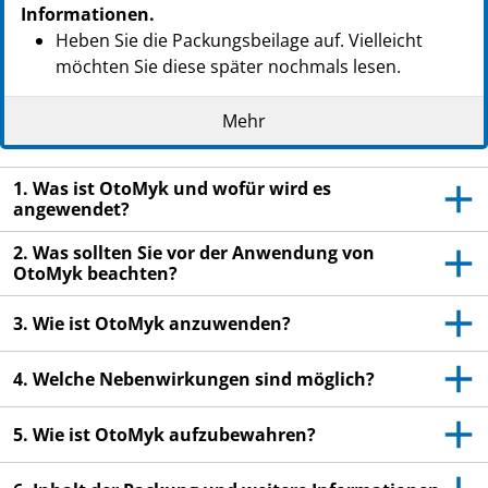
Informationen.
Heben Sie die Packungsbeilage auf. Vielleicht
möchten Sie diese später nochmals lesen.
Wenn Sie weitere Fragen haben, wenden Sie sich
Mehr
an Ihren Arzt oder Apotheker.
Dieses Arzneimittel wurde Ihnen persönlich
1. Was ist OtoMyk und wofür wird es
verschrieben. Geben Sie es nicht an Dritte weiter.
angewendet?
Es kann anderen Menschen schaden, auch wenn
diese die gleichen Beschwerden haben wie Sie.
2. Was sollten Sie vor der Anwendung von
OtoMyk beachten?
Wenn Sie Nebenwirkungen bemerken, wenden Sie
sich an Ihren Arzt oder Apotheker. Dies gilt auch
3. Wie ist OtoMyk anzuwenden?
für Nebenwirkungen, die nicht in dieser
Packungsbeilage angegeben sind. Siehe Abschnitt
4. Welche Nebenwirkungen sind möglich?
4.
5. Wie ist OtoMyk aufzubewahren?