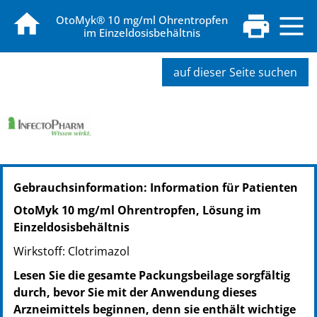
OtoMyk® 10 mg/ml Ohrentropfen
im Einzeldosisbehältnis
auf dieser Seite suchen
PZN: 19850020
Gebrauchsinformation: Information für Patienten
PPN: 111985002076
GTIN: 04260020522036
OtoMyk 10 mg/ml Ohrentropfen, Lösung im
NTIN: 04150198500205
Einzeldosisbehältnis
PZN: 19850037
Wirkstoff: Clotrimazol
PPN: 111985003766
GTIN: 04260020522043
Lesen Sie die gesamte Packungsbeilage sorgfältig
NTIN: 04150198500373
durch, bevor Sie mit der Anwendung dieses
Arzneimittels beginnen, denn sie enthält wichtige