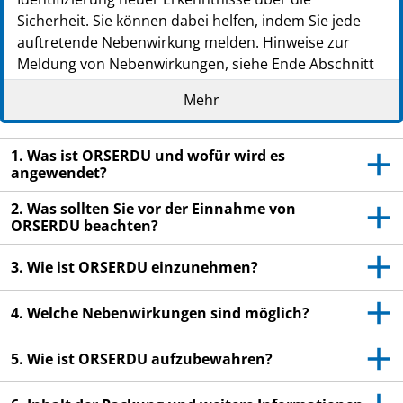
Sicherheit. Sie können dabei helfen, indem Sie jede
auftretende Nebenwirkung melden. Hinweise zur
Meldung von Nebenwirkungen, siehe Ende Abschnitt
4.
Mehr
Lesen Sie die gesamte Packungsbeilage sorgfältig
durch, bevor Sie mit der Einnahme dieses
1. Was ist ORSERDU und wofür wird es
Arzneimittels beginnen, denn sie enthält wichtige
angewendet?
Informationen.
Heben Sie die Packungsbeilage auf. Vielleicht
2. Was sollten Sie vor der Einnahme von
möchten Sie diese später nochmals lesen.
ORSERDU beachten?
Wenn Sie weitere Fragen haben, wenden Sie sich
3. Wie ist ORSERDU einzunehmen?
an Ihren Arzt oder Apotheker.
Dieses Arzneimittel wurde Ihnen persönlich
4. Welche Nebenwirkungen sind möglich?
verschrieben. Geben Sie es nicht an Dritte weiter.
Es kann anderen Menschen schaden, auch wenn
5. Wie ist ORSERDU aufzubewahren?
diese die gleichen Beschwerden haben wie Sie.
Wenn Sie Nebenwirkungen bemerken, wenden Sie