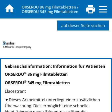
ORSERDU 86 mg Filmtabletten /
ORSERDU 345 mg Filmtabletten
auf dieser Seite suchen
PZN: 18772157
Gebrauchsinformation: Information für Patienten
PPN: 111877215717
®
ORSERDU
86 mg Filmtabletten
®
ORSERDU
345 mg Filmtabletten
Elacestrant
▼Dieses Arzneimittel unterliegt einer zusätzlichen
Überwachung. Dies ermöglicht eine schnelle
Identifizierung neuer Erkenntnisse über die