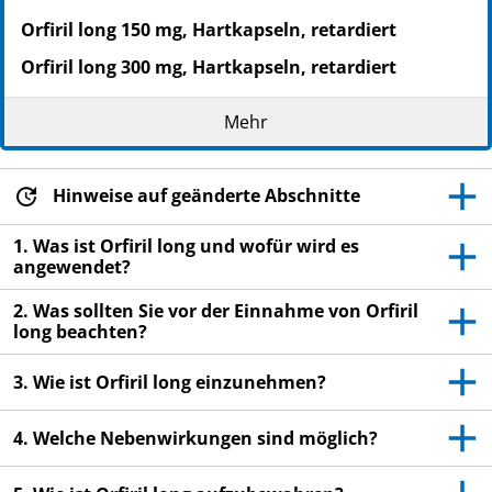
Orfiril long 150 mg, Hartkapseln, retardiert
Orfiril long 300 mg, Hartkapseln, retardiert
Wirkstoff: Natriumvalproat
Mehr
WARNHINWEIS
Hinweise auf geänderte Abschnitte
Wird Orfiril long, Natriumvalproat während der
Schwangerschaft eingenommen, kann es beim
1. Was ist Orfiril long und wofür wird es
ungeborenen Kind zu schwerwiegenden
angewendet?
Schädigungen führen. Wenn Sie eine Frau sind, die
2. Was sollten Sie vor der Einnahme von Orfiril
schwanger werden könnte, müssen Sie während der
long beachten?
gesamten Behandlung mit Orfiril long ohne
Unterbrechung eine wirksame Methode zur
3. Wie ist Orfiril long einzunehmen?
Schwangerschaftsverhütung (Kontrazeption)
anwenden. Ihr Arzt wird dieses mit Ihnen besprechen,
4. Welche Nebenwirkungen sind möglich?
Sie müssen aber auch den in Abschnitt 2 dieser
Packungsbeilage angegebenen Anweisungen folgen.