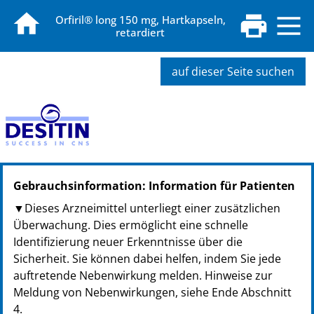
Orfiril® long 150 mg, Hartkapseln,
retardiert
auf dieser Seite suchen
PZN: 08718895
Gebrauchsinformation: Information für Patienten
PPN: 110871889503
NTIN: 04150087188958
▼Dieses Arzneimittel unterliegt einer zusätzlichen
PZN: 08718903
Überwachung. Dies ermöglicht eine schnelle
PPN: 110871890394
Identifizierung neuer Erkenntnisse über die
NTIN: 04150087189030
Sicherheit. Sie können dabei helfen, indem Sie jede
auftretende Nebenwirkung melden. Hinweise zur
Meldung von Nebenwirkungen, siehe Ende Abschnitt
4.