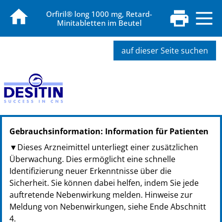
Orfiril® long 1000 mg, Retard-
Minitabletten im Beutel
auf dieser Seite suchen
PZN: 00393637
Gebrauchsinformation: Information für Patienten
PPN: 110039363793
NTIN: 04150003936373
▼Dieses Arzneimittel unterliegt einer zusätzlichen
PZN: 00393643
Überwachung. Dies ermöglicht eine schnelle
PPN: 110039364359
Identifizierung neuer Erkenntnisse über die
NTIN: 04150003936434
Sicherheit. Sie können dabei helfen, indem Sie jede
auftretende Nebenwirkung melden. Hinweise zur
Meldung von Nebenwirkungen, siehe Ende Abschnitt
4.