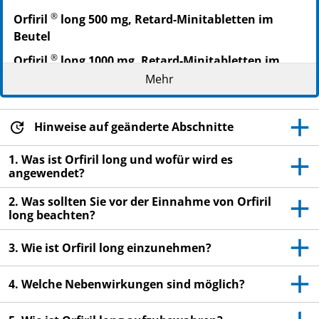
®
Orfiril
long 500 mg, Retard-Minitabletten im
Beutel
®
Orfiril
long 1000 mg, Retard-Minitabletten im
Beutel
Mehr
Wirkstoff: Natriumvalproat
WARNHINWEIS
Hinweise auf geänderte Abschnitte
Wird Orfiril long, Natriumvalproat während der
1. Was ist Orfiril long und wofür wird es
Schwangerschaft eingenommen, kann es beim
angewendet?
ungeborenen Kind zu schwerwiegenden
2. Was sollten Sie vor der Einnahme von Orfiril
Schädigungen führen. Wenn Sie eine Frau sind, die
long beachten?
schwanger werden könnte, müssen Sie während der
gesamten Behandlung mit Orfiril long ohne
3. Wie ist Orfiril long einzunehmen?
Unterbrechung eine wirksame Methode zur
Schwangerschaftsverhütung (Kontrazeption)
4. Welche Nebenwirkungen sind möglich?
anwenden. Ihr Arzt wird dieses mit Ihnen besprechen,
Sie müssen aber auch den in Abschnitt 2 dieser