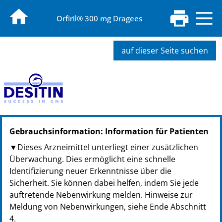
Orfiril® 300 mg Dragees
auf dieser Seite suchen
PZN: 01887057
Gebrauchsinformation: Information für Patienten
PPN: 110188705722
NTIN: 04150018870570
▼Dieses Arzneimittel unterliegt einer zusätzlichen
PZN: 04897211
Überwachung. Dies ermöglicht eine schnelle
PPN: 110489721153
Identifizierung neuer Erkenntnisse über die
NTIN: 04150048972114
Sicherheit. Sie können dabei helfen, indem Sie jede
auftretende Nebenwirkung melden. Hinweise zur
Meldung von Nebenwirkungen, siehe Ende Abschnitt
4.