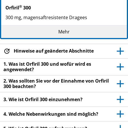
®
Orfiril
300
300 mg, magensaftresistente Dragees
Wirkstoff: Natriumvalproat
Mehr
WARNHINWEIS
Hinweise auf geänderte Abschnitte
Wird Orfiril 300, Natriumvalproat während der
Schwangerschaft eingenommen, kann es beim
1. Was ist Orfiril 300 und wofür wird es
ungeborenen Kind zu schwerwiegenden
angewendet?
Schädigungen führen. Wenn Sie eine Frau sind, die
2. Was sollten Sie vor der Einnahme von Orfiril
schwanger werden könnte, müssen Sie während der
300 beachten?
gesamten Behandlung mit Orfiril 300 ohne
Unterbrechung eine wirksame Methode zur
3. Wie ist Orfiril 300 einzunehmen?
Schwangerschaftsverhütung (Kontrazeption)
anwenden. Ihr Arzt wird dieses mit Ihnen besprechen,
4. Welche Nebenwirkungen sind möglich?
Sie müssen aber auch den in Abschnitt 2 dieser
Packungsbeilage angegebenen Anweisungen folgen.