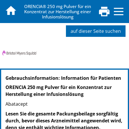
ORENCIA® 250 mg Pulver für ein
Konzentrat zur Herstellung einer
Infusionslösung
auf dieser Seite suchen
PZN: 00896657
Gebrauchsinformation: Information für Patienten
PPN: 110089665770
NTIN: 04150008966573
ORENCIA 250 mg Pulver für ein Konzentrat zur
PZN: 00896663
Herstellung einer Infusionslösung
PPN: 110089666336
Abatacept
NTIN: 04150008966634
Lesen Sie die gesamte Packungsbeilage sorgfältig
durch, bevor dieses Arzneimittel angewendet wird,
denn sie enthält wichtige Informationen.