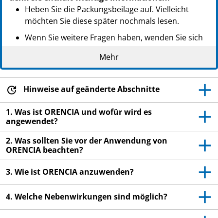
Heben Sie die Packungsbeilage auf. Vielleicht
möchten Sie diese später nochmals lesen.
Wenn Sie weitere Fragen haben, wenden Sie sich
an Ihren Arzt, Apotheker oder das medizinische
Mehr
Fachpersonal.
Wenn Sie Nebenwirkungen bemerken, wenden Sie
sich an Ihren Arzt, Apotheker oder das
Hinweise auf geänderte Abschnitte
medizinische Fachpersonal. Dies gilt auch für
1. Was ist ORENCIA und wofür wird es
Nebenwirkungen, die nicht in dieser
angewendet?
Packungsbeilage angegeben sind. Siehe Abschnitt
4.
2. Was sollten Sie vor der Anwendung von
ORENCIA beachten?
3. Wie ist ORENCIA anzuwenden?
4. Welche Nebenwirkungen sind möglich?