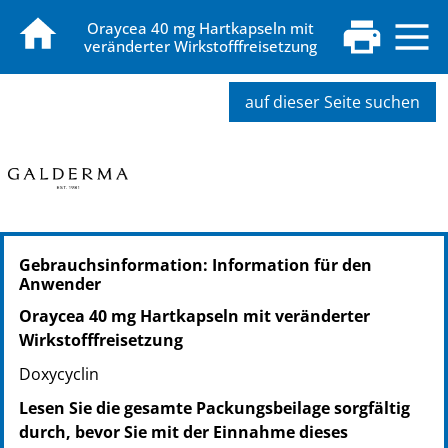
Oraycea 40 mg Hartkapseln mit
veränderter Wirkstofffreisetzung
auf dieser Seite suchen
PZN: 00364475
Gebrauchsinformation: Information für den
PPN: 110036447580
Anwender
GTIN: 03499320008969
Oraycea 40 mg Hartkapseln mit veränderter
Wirkstofffreisetzung
Doxycyclin
Lesen Sie die gesamte Packungsbeilage sorgfältig
durch, bevor Sie mit der Einnahme dieses