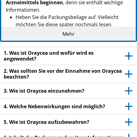
Arzneimittels beginnen
, denn sie enthält wichtige
Informationen.
Heben Sie die Packungsbeilage auf. Vielleicht
möchten Sie diese später nochmals lesen.
Mehr
Wenn Sie weitere Fragen haben, wenden Sie sich
an Ihren Arzt oder Apotheker.
Dieses Arzneimittel wurde Ihnen persönlich
1. Was ist Oraycea und wofür wird es
angewendet?
verschrieben. Geben Sie es nicht an Dritte weiter.
Es kann anderen Menschen schaden, auch wenn
2. Was sollten Sie vor der Einnahme von Oraycea
diese die gleichen Beschwerden haben wie Sie.
beachten?
Wenn Sie Nebenwirkungen bemerken, wenden Sie
3. Wie ist Oraycea einzunehmen?
sich an Ihren Arzt oder Apotheker. Dies gilt auch
für Nebenwirkungen, die nicht in dieser
4. Welche Nebenwirkungen sind möglich?
Packungsbeilage angegeben sind. Siehe Abschnitt
4.
5. Wie ist Oraycea aufzubewahren?