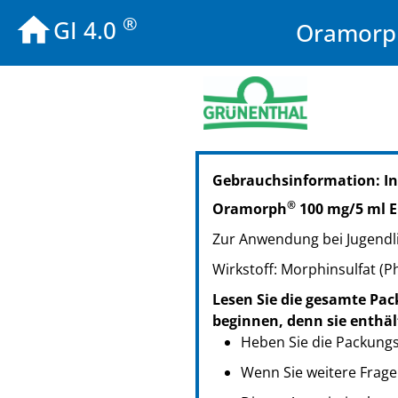
®
GI 4.0
Oramorph
PZN: 03905121
Gebrauchsinformation: I
PPN: 110390512173
®
Oramorph
100 mg/5 ml 
Zur Anwendung bei Jugendl
Wirkstoff: Morphinsulfat (Ph
Lesen Sie die gesamte Pac
beginnen, denn sie enthäl
Heben Sie die Packungsb
Wenn Sie weitere Frage