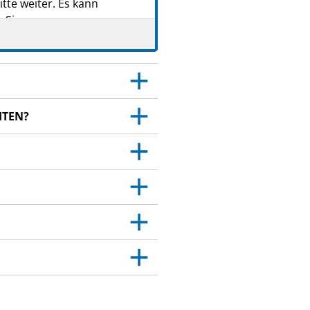
tte weiter. Es kann
 Sie.
. Dies gilt auch für Neben­
HTEN?