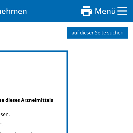
nnehmen
Menü
auf dieser Seite suchen
me dieses Arzneimittels
esen.
r.