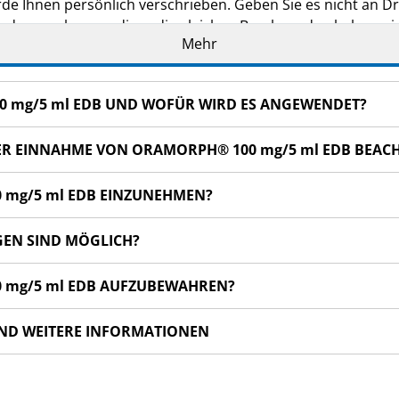
de Ihnen persönlich verschrieben. Geben Sie es nicht an Dri
den, auch wenn diese die gleichen Beschwerden haben wie
Mehr
n bemerken, wenden Sie sich an Ihren Arzt oder Apotheker
 dieser Packungsbeilage angegeben sind. Siehe Abschnitt 4.
0 mg/5 ml EDB UND WOFÜR WIRD ES ANGE­WENDET?
 DER EINNAHME VON ORAMORPH® 100 mg/5 ml EDB BEAC
0 mg/5 ml EDB EINZUNEHMEN?
GEN SIND MÖGLICH?
00 mg/5 ml EDB AUFZUBEWAHREN?
UND WEITERE INFORMATIONEN