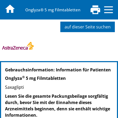
Onglyza® 5 mg Filmtabletten
auf dieser Seite suchen
PZN: 01753693
Gebrauchsinformation: Information für Patienten
PPN: 110175369313
PZN: 01753799
®
Onglyza
5 mg Filmtabletten
PPN: 110175379988
Saxaglipti
Lesen Sie die gesamte Packungsbeilage sorgfältig
durch, bevor Sie mit der Einnahme dieses
Arzneimittels beginnen, denn sie enthält wichtige
Informationen.