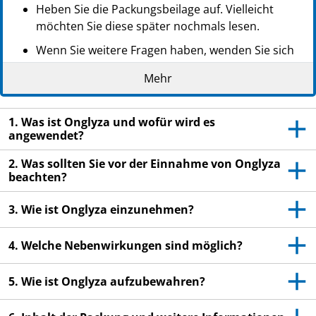
Heben Sie die Packungsbeilage auf. Vielleicht
möchten Sie diese später nochmals lesen.
Wenn Sie weitere Fragen haben, wenden Sie sich
an Ihren Arzt, Apotheker oder das medizinische
Mehr
Fachpersonal.
Dieses Arzneimittel wurde Ihnen persönlich
1. Was ist Onglyza und wofür wird es
verschrieben. Geben Sie es nicht an Dritte weiter.
angewendet?
Es kann anderen Menschen schaden, auch wenn
diese die gleichen Beschwerden haben wie Sie.
2. Was sollten Sie vor der Einnahme von Onglyza
beachten?
Wenn Sie Nebenwirkungen bemerken, wenden Sie
sich an Ihren Arzt, Apotheker oder das
3. Wie ist Onglyza einzunehmen?
medizinische Fachpersonal. Dies gilt auch für
Nebenwirkungen, die nicht in dieser
4. Welche Nebenwirkungen sind möglich?
Packungsbeilage angegeben sind. Siehe Abschnitt
4.
5. Wie ist Onglyza aufzubewahren?