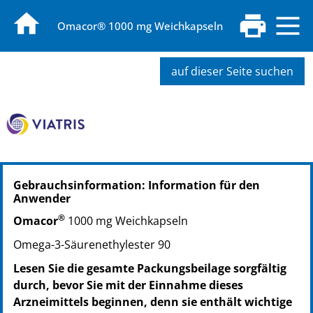
Omacor® 1000 mg Weichkapseln
auf dieser Seite suchen
PZN: 03249148
Gebrauchsinformation: Information für den
PPN: 110324914891
Anwender
NTIN: 04150032491485
®
PZN: 03249208
Omacor
1000 mg Weichkapseln
PPN: 110324920860
Omega-3-Säurenethylester 90
NTIN: 04150032492086
Lesen Sie die gesamte Packungsbeilage sorgfältig
durch, bevor Sie mit der Einnahme dieses
Arzneimittels beginnen, denn sie enthält wichtige