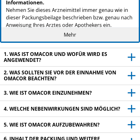
Informationen.
Nehmen Sie dieses Arzneimittel immer genau wie in
dieser Packungsbeilage beschrieben bzw. genau nach
Anweisung Ihres Arztes oder Apothekers ein.
Mehr
Heben Sie die Packungsbeilage auf. Vielleicht
möchten Sie diese später nochmals lesen.
Fragen Sie Ihren Apotheker, wenn Sie weitere
1. WAS IST OMACOR UND WOFÜR WIRD ES
ANGEWENDET?
Informationen oder einen Rat benötigen.
Wenn Sie Nebenwirkungen bemerken, wenden Sie
2. WAS SOLLTEN SIE VOR DER EINNAHME VON
OMACOR BEACHTEN?
sich an Ihren Arzt oder Apotheker. Dies gilt auch
für Nebenwirkungen, die nicht in dieser
3. WIE IST OMACOR EINZUNEHMEN?
Packungsbeilage angegeben sind. Siehe Abschnitt
4.
4. WELCHE NEBENWIRKUNGEN SIND MÖGLICH?
5. WIE IST OMACOR AUFZUBEWAHREN?
6. INHALT DER PACKUNG UND WEITERE