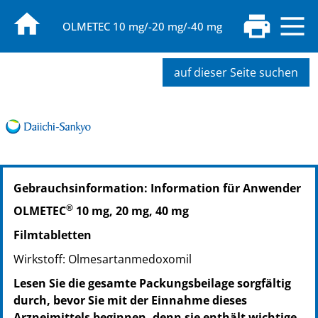
OLMETEC 10 mg/-20 mg/-40 mg
auf dieser Seite suchen
PZN: 02231146
Gebrauchsinformation: Information für Anwender
PPN: 110223114690
PZN: 02231175
®
OLMETEC
10 mg, 20 mg, 40 mg
PPN: 110223117512
Filmtabletten
PZN: 02231181
PPN: 110223118175
Wirkstoff: Olmesartanmedoxomil
Lesen Sie die gesamte Packungsbeilage sorgfältig
durch, bevor Sie mit der Einnahme dieses
Arzneimittels beginnen, denn sie enthält wichtige