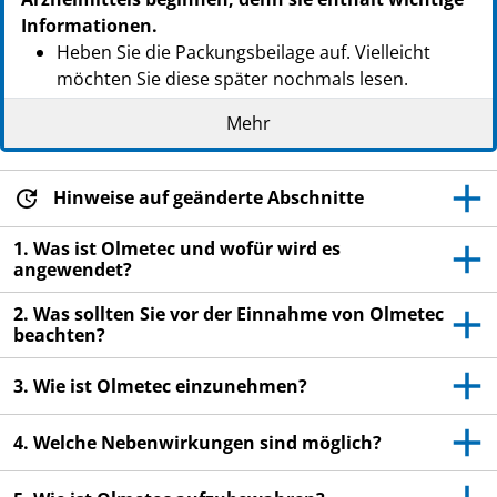
Informationen.
Heben Sie die Packungsbeilage auf. Vielleicht
möchten Sie diese später nochmals lesen.
Wenn Sie weitere Fragen haben, wenden Sie sich
Mehr
an Ihren Arzt oder Apotheker.
Dieses Arzneimittel wurde Ihnen persönlich
Hinweise auf geänderte Abschnitte
verschrieben. Geben Sie es nicht an Dritte weiter.
Es kann anderen Menschen schaden, auch wenn
1. Was ist Olmetec und wofür wird es
diese die gleichen Beschwerden haben wie Sie.
angewendet?
Wenn Sie Nebenwirkungen bemerken, wenden Sie
2. Was sollten Sie vor der Einnahme von Olmetec
sich an Ihren Arzt oder Apotheker. Dies gilt auch
beachten?
für Nebenwirkungen, die nicht in dieser
Packungsbeilage angegeben sind. Siehe Abschnitt
3. Wie ist Olmetec einzunehmen?
4.
4. Welche Nebenwirkungen sind möglich?