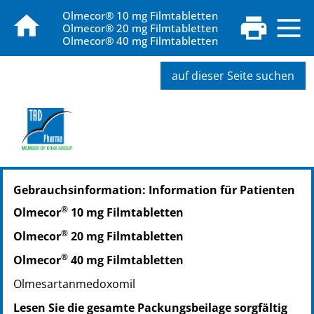
Olmecor® 10 mg Filmtabletten
Olmecor® 20 mg Filmtabletten
Olmecor® 40 mg Filmtabletten
auf dieser Seite suchen
PZN: 15262214
Gebrauchsinformation: Information für Patienten
PPN: 111526221495
PZN: 12648025
®
Olmecor
10 mg Filmtabletten
PPN: 111264802544
®
Olmecor
20 mg Filmtabletten
PZN: 12648048
PPN: 111264804800
®
Olmecor
40 mg Filmtabletten
PZN: 12648060
Olmesartanmedoxomil
PPN: 111264806029
Lesen Sie die gesamte Packungsbeilage sorgfältig