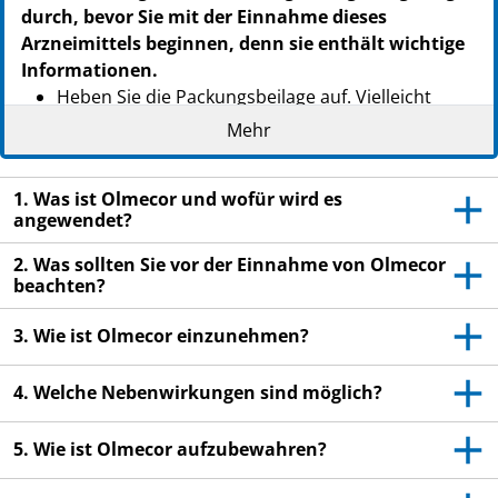
durch, bevor Sie mit der Einnahme dieses
Arzneimittels beginnen, denn sie enthält wichtige
Informationen.
Heben Sie die Packungsbeilage auf. Vielleicht
möchten Sie diese später nochmals lesen.
Mehr
Wenn Sie weitere Fragen haben, wenden Sie sich
an Ihren Arzt oder Apotheker.
1. Was ist Olmecor und wofür wird es
angewendet?
Dieses Arzneimittel wurde Ihnen persönlich
verschrieben. Geben Sie es nicht an Dritte weiter.
2. Was sollten Sie vor der Einnahme von Olmecor
Es kann anderen Menschen schaden, auch wenn
beachten?
diese die gleichen Beschwerden haben wie Sie.
3. Wie ist Olmecor einzunehmen?
Wenn Sie Nebenwirkungen bemerken, wenden Sie
sich an Ihren Arzt oder Apotheker. Dies gilt auch
4. Welche Nebenwirkungen sind möglich?
für Nebenwirkungen, die nicht in dieser
Packungsbeilage angegeben sind. Siehe Abschnitt
5. Wie ist Olmecor aufzubewahren?
4.