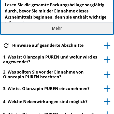
Lesen Sie die gesamte Packungsbeilage sorgfältig
durch, bevor Sie mit der Einnahme dieses
Arzneimittels beginnen, denn sie enthält wichtige
Informationen.
Mehr
Heben Sie die Packungsbeilage auf. Vielleicht
möchten Sie diese später nochmals lesen.
Wenn Sie weitere Fragen haben, wenden Sie sich
Hinweise auf geänderte Abschnitte
an Ihren Arzt oder Apotheker.
1. Was ist Olanzapin PUREN und wofür wird es
Dieses Arzneimittel wurde Ihnen persönlich
angewendet?
verschrieben. Geben Sie es nicht an Dritte weiter.
Es kann anderen Menschen schaden, auch wenn
2. Was sollten Sie vor der Einnahme von
Olanzapin PUREN beachten?
diese die gleichen Beschwerden haben wie Sie.
Wenn Sie Nebenwirkungen bemerken, wenden Sie
3. Wie ist Olanzapin PUREN einzunehmen?
sich an Ihren Arzt oder Apotheker. Dies gilt auch
für Nebenwirkungen, die nicht in dieser
4. Welche Nebenwirkungen sind möglich?
Packungsbeilage angegeben sind. Siehe Abschnitt
4.