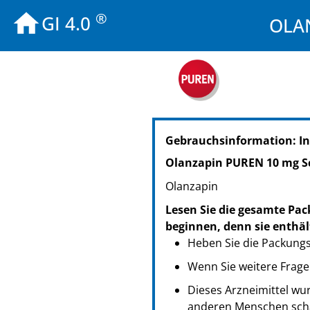
®
GI 4.0
OLAN
PZN: 18700790
Gebrauchsinformation: In
PPN: 111870079066
NTIN: 04150187007906
Olanzapin PUREN 10 mg S
PZN: 18700815
Olanzapin
PPN: 111870081550
NTIN: 04150187008156
Lesen Sie die gesamte Pac
beginnen, denn sie enthäl
Heben Sie die Packungsb
Wenn Sie weitere Frage
Dieses Arzneimittel wur
anderen Menschen scha