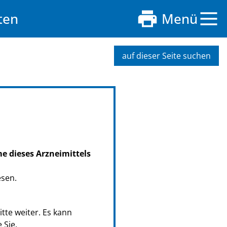
ten
Menü
auf dieser Seite suchen
me dieses Arzneimittels
esen.
tte weiter. Es kann
 Sie.