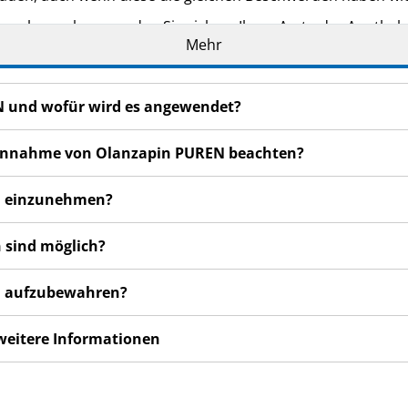
n bemerken, wenden Sie sich an Ihren Arzt oder Apotheker.
Mehr
cht in dieser Packungsbeilage angegeben sind. Siehe Abschn
N und wofür wird es angewendet?
r Einnahme von Olanzapin PUREN beachten?
EN einzunehmen?
 sind möglich?
EN aufzubewahren?
 weitere Informationen