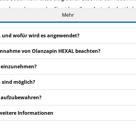
n bemerken, wenden Sie sich an Ihren Arzt oder Apotheker.
Mehr
cht in dieser Packungsbeilage angegeben sind. Siehe Abschn
L und wofür wird es angewendet?
r Einnahme von Olanzapin HEXAL beachten?
AL einzunehmen?
 sind möglich?
L aufzubewahren?
 weitere Informationen