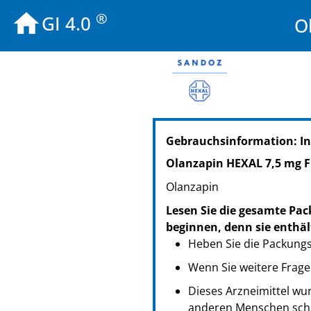
®
GI 4.0
O
PZN: 08877458
Gebrauchsinformation: I
PPN: 110887745800
NTIN: 04150088774587
Olanzapin HEXAL 7,5 mg F
Olanzapin
Lesen Sie die gesamte Pac
beginnen, denn sie enthäl
Heben Sie die Packungsb
Wenn Sie weitere Frage
Dieses Arzneimittel wur
anderen Menschen scha