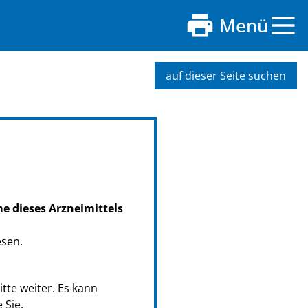
n
Menü
auf dieser Seite suchen
me dieses Arzneimittels
esen.
tte weiter. Es kann
 Sie.