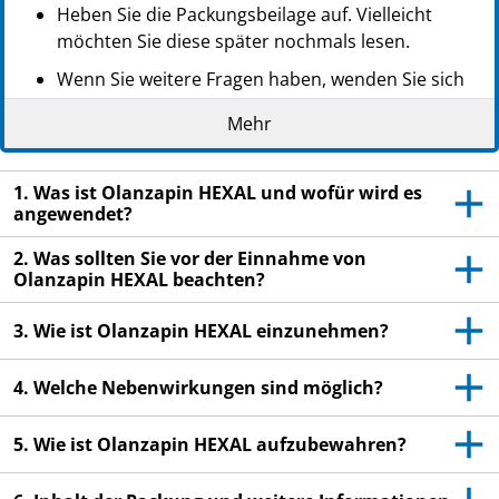
Heben Sie die Packungsbeilage auf. Vielleicht
möchten Sie diese später nochmals lesen.
Wenn Sie weitere Fragen haben, wenden Sie sich
an Ihren Arzt oder Apotheker.
Mehr
Dieses Arzneimittel wurde Ihnen persönlich
verschrieben. Geben Sie es nicht an Dritte weiter.
1. Was ist Olanzapin HEXAL und wofür wird es
Es kann anderen Menschen schaden, auch wenn
angewendet?
diese die gleichen Beschwerden haben wie Sie.
2. Was sollten Sie vor der Einnahme von
Wenn Sie Nebenwirkungen bemerken, wenden Sie
Olanzapin HEXAL beachten?
sich an Ihren Arzt oder Apotheker. Dies gilt auch
für Nebenwirkungen, die nicht in dieser
3. Wie ist Olanzapin HEXAL einzunehmen?
Packungsbeilage angegeben sind. Siehe Abschnitt
4.
4. Welche Nebenwirkungen sind möglich?
5. Wie ist Olanzapin HEXAL aufzubewahren?