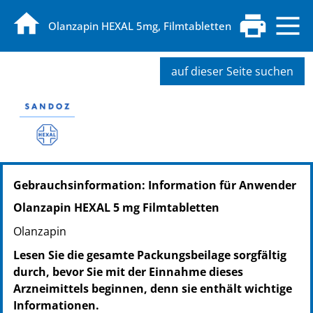
Olanzapin HEXAL 5mg, Filmtabletten
auf dieser Seite suchen
PZN: 08877398
Gebrauchsinformation: Information für Anwender
PPN: 110887739831
NTIN: 04150088773986
Olanzapin HEXAL 5 mg Filmtabletten
PZN: 09288014
Olanzapin
PPN: 110928801458
NTIN: 04150092880144
Lesen Sie die gesamte Packungsbeilage sorgfältig
durch, bevor Sie mit der Einnahme dieses
Arzneimittels beginnen, denn sie enthält wichtige
Informationen.