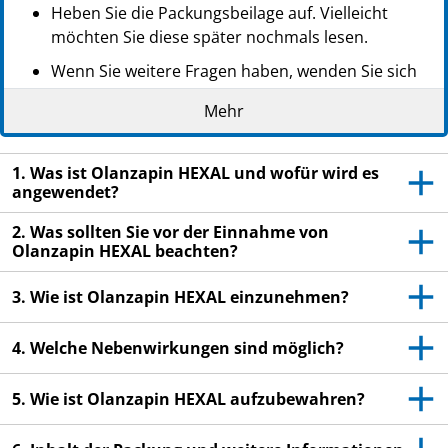
Heben Sie die Packungsbeilage auf. Vielleicht
möchten Sie diese später nochmals lesen.
Wenn Sie weitere Fragen haben, wenden Sie sich
an Ihren Arzt oder Apotheker.
Mehr
Dieses Arzneimittel wurde Ihnen persönlich
verschrieben. Geben Sie es nicht an Dritte weiter.
1. Was ist Olanzapin HEXAL und wofür wird es
Es kann anderen Menschen schaden, auch wenn
angewendet?
diese die gleichen Beschwerden haben wie Sie.
2. Was sollten Sie vor der Einnahme von
Wenn Sie Nebenwirkungen bemerken, wenden Sie
Olanzapin HEXAL beachten?
sich an Ihren Arzt oder Apotheker. Dies gilt auch
für Nebenwirkungen, die nicht in dieser
3. Wie ist Olanzapin HEXAL einzunehmen?
Packungsbeilage angegeben sind. Siehe Abschnitt
4.
4. Welche Nebenwirkungen sind möglich?
5. Wie ist Olanzapin HEXAL aufzubewahren?