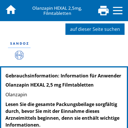
Olanzapin HEXAL 2,5mg,
Filmtabletten
auf dieser Seite suchen
PZN: 08877412
Gebrauchsinformation: Information für Anwender
PPN: 110887741288
NTIN: 04150088774129
Olanzapin HEXAL 2,5 mg Filmtabletten
PZN: 09288008
Olanzapin
PPN: 110928800892
NTIN: 04150092880083
Lesen Sie die gesamte Packungsbeilage sorgfältig
durch, bevor Sie mit der Einnahme dieses
Arzneimittels beginnen, denn sie enthält wichtige
Informationen.