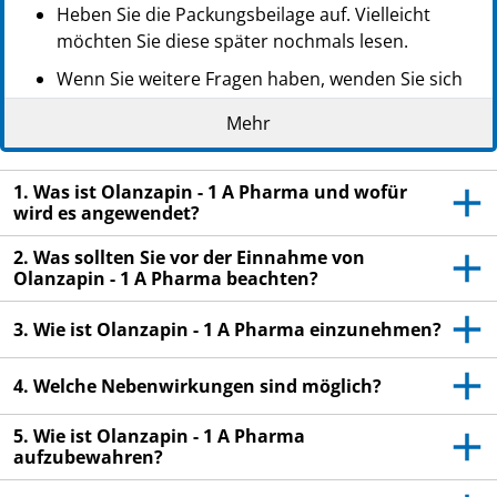
Heben Sie die Packungsbeilage auf. Vielleicht
möchten Sie diese später nochmals lesen.
Wenn Sie weitere Fragen haben, wenden Sie sich
an Ihren Arzt oder Apotheker.
Mehr
Dieses Arzneimittel wurde Ihnen persönlich
verschrieben. Geben Sie es nicht an Dritte weiter.
1. Was ist Olanzapin - 1 A Pharma und wofür
Es kann anderen Menschen schaden, auch wenn
wird es angewendet?
diese die gleichen Beschwerden haben wie Sie.
2. Was sollten Sie vor der Einnahme von
Wenn Sie Nebenwirkungen bemerken, wenden Sie
Olanzapin - 1 A Pharma beachten?
sich an Ihren Arzt oder Apotheker. Dies gilt auch
für Nebenwirkungen, die nicht in dieser
3. Wie ist Olanzapin - 1 A Pharma einzunehmen?
Packungsbeilage angegeben sind. Siehe Abschnitt
4.
4. Welche Nebenwirkungen sind möglich?
5. Wie ist Olanzapin - 1 A Pharma
aufzubewahren?