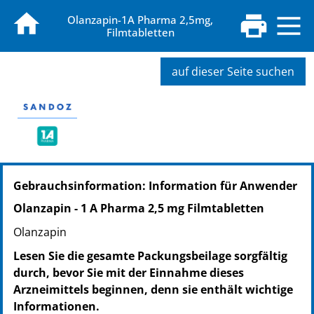
Olanzapin-1A Pharma 2,5mg,
Filmtabletten
auf dieser Seite suchen
PZN: 09064007
Gebrauchsinformation: Information für Anwender
PPN: 110906400723
NTIN: 04150090640078
Olanzapin - 1 A Pharma 2,5 mg Filmtabletten
PZN: 09064071
Olanzapin
PPN: 110906407127
NTIN: 04150090640719
Lesen Sie die gesamte Packungsbeilage sorgfältig
PZN: 09064131
durch, bevor Sie mit der Einnahme dieses
PPN: 110906413193
Arzneimittels beginnen, denn sie enthält wichtige
NTIN: 04150090641310
Informationen.