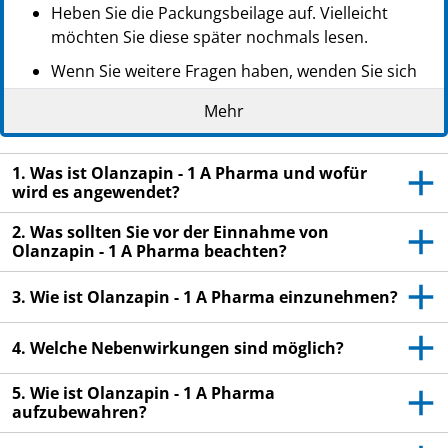
Heben Sie die Packungsbeilage auf. Vielleicht
möchten Sie diese später nochmals lesen.
Wenn Sie weitere Fragen haben, wenden Sie sich
an Ihren Arzt oder Apotheker.
Mehr
Dieses Arzneimittel wurde Ihnen persönlich
verschrieben. Geben Sie es nicht an Dritte weiter.
1. Was ist Olanzapin - 1 A Pharma und wofür
Es kann anderen Menschen schaden, auch wenn
wird es angewendet?
diese die gleichen Beschwerden haben wie Sie.
2. Was sollten Sie vor der Einnahme von
Wenn Sie Nebenwirkungen bemerken, wenden Sie
Olanzapin - 1 A Pharma beachten?
sich an Ihren Arzt oder Apotheker. Dies gilt auch
für Nebenwirkungen, die nicht in dieser
3. Wie ist Olanzapin - 1 A Pharma einzunehmen?
Packungsbeilage angegeben sind. Siehe Abschnitt
4.
4. Welche Nebenwirkungen sind möglich?
5. Wie ist Olanzapin - 1 A Pharma
aufzubewahren?