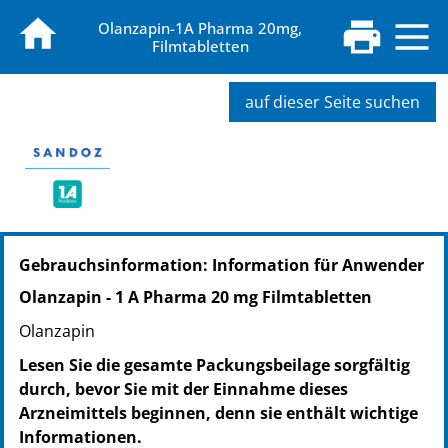
Olanzapin-1A Pharma 20mg,
Filmtabletten
auf dieser Seite suchen
PZN: 09064065
Gebrauchsinformation: Information für Anwender
PPN: 110906406561
NTIN: 04150090640658
Olanzapin - 1 A Pharma 20 mg Filmtabletten
PZN: 09064125
Olanzapin
PPN: 110906412530
NTIN: 04150090641259
Lesen Sie die gesamte Packungsbeilage sorgfältig
PZN: 09064183
durch, bevor Sie mit der Einnahme dieses
PPN: 110906418368
Arzneimittels beginnen, denn sie enthält wichtige
NTIN: 04150090641839
Informationen.