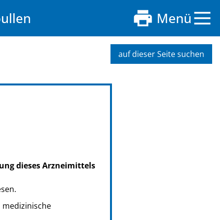
ullen
Menü
auf dieser Seite suchen
ung dieses Arzneimittels
esen.
s medizinische