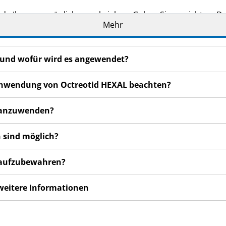
de Ihnen persönlich verschrieben. Geben Sie es nicht an Dri
Mehr
den, auch wenn diese die gleichen Beschwerden haben wie
en bemerken, wenden Sie sich an Ihren Arzt, Apotheker od
 auch für Nebenwirkungen, die nicht in dieser Packungsbeil
L und wofür wird es angewendet?
r Anwendung von Octreotid HEXAL beachten?
L anzuwenden?
 sind möglich?
L aufzubewahren?
 weitere Informationen