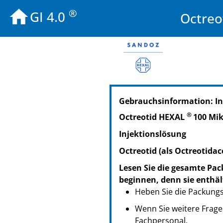
®
GI 4.0
Octreo
PZN: 06715970
Gebrauchsinformation: I
PPN: 110671597000
NTIN: 04150067159701
®
Octreotid HEXAL
100 Mi
PZN: 06715987
Injektionslösung
PPN: 110671598787
NTIN: 04150067159879
Octreotid (als Octreotidac
PZN: 01128015
Lesen Sie die gesamte Pac
PPN: 110112801578
beginnen, denn sie enthäl
NTIN: 04150011280154
Heben Sie die Packungsb
Wenn Sie weitere Frage
Fachpersonal.