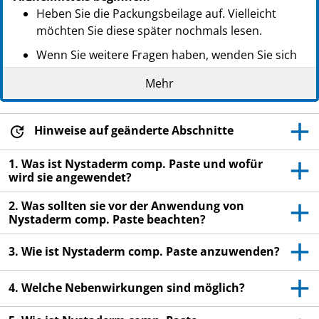
Heben Sie die Packungsbeilage auf. Vielleicht
möchten Sie diese später nochmals lesen.
Wenn Sie weitere Fragen haben, wenden Sie sich
an Ihren Arzt oder Apotheker.
Mehr
Dieses Arzneimittel wurde Ihnen persönlich
verschrieben. Geben Sie es nicht an Dritte weiter.
Es kann anderen Menschen schaden, auch wenn
Hinweise auf geänderte Abschnitte
diese die gleichen Beschwerden haben wie Sie.
1. Was ist Nystaderm comp. Paste und wofür
Wenn Sie Nebenwirkungen bemerken, wenden Sie
wird sie angewendet?
sich an Ihren Arzt oder Apotheker. Dies gilt auch
2. Was sollten sie vor der Anwendung von
für Nebenwirkungen, die nicht in dieser
Nystaderm comp. Paste beachten?
Packungsbeilage angegeben sind. Siehe Abschnitt
4.
3. Wie ist Nystaderm comp. Paste anzuwenden?
4. Welche Nebenwirkungen sind möglich?