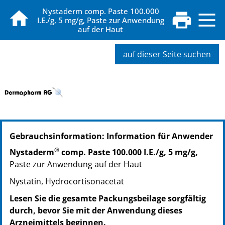
Nystaderm comp. Paste 100.000
I.E./g, 5 mg/g, Paste zur Anwendung
auf der Haut
auf dieser Seite suchen
PZN: 03936647
Gebrauchsinformation: Information für Anwender
PPN: 110393664739
GTIN: 04250297401080
®
Nystaderm
comp. Paste 100.000 I.E./g, 5 mg/g,
PZN: 03936653
Paste zur Anwendung auf der Haut
PPN: 110393665305
Nystatin, Hydrocortisonacetat
GTIN: 04250297404708
PZN: 15383308
Lesen Sie die gesamte Packungsbeilage sorgfältig
PPN: 111538330869
durch, bevor Sie mit der Anwendung dieses
Arzneimittels beginnen.