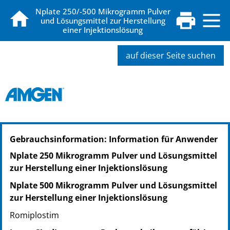
Nplate 250/-500 Mikrogramm Pulver
und Lösungsmittel zur Herstellung
einer Injektionslösung
auf dieser Seite suchen
PZN: 05515016
Gebrauchsinformation: Information für Anwender
PPN: 110551501605
NTIN: 04150055150161
Nplate 250 Mikrogramm Pulver und Lösungsmittel
PZN: 05515039
zur Herstellung einer Injektionslösung
PPN: 110551503958
Nplate 500 Mikrogramm Pulver und Lösungsmittel
NTIN: 04150055150390
zur Herstellung einer Injektionslösung
Romiplostim