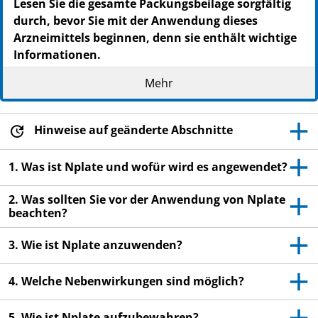
Lesen Sie die gesamte Packungsbeilage sorgfältig
durch, bevor Sie mit der Anwendung dieses
Arzneimittels beginnen, denn sie enthält wichtige
Informationen.
Heben Sie die Packungsbeilage auf. Vielleicht
Mehr
möchten Sie diese später nochmals lesen.
Wenn Sie weitere Fragen haben, wenden Sie sich
an Ihren Arzt, Apotheker oder das medizinische
Hinweise auf geänderte Abschnitte
Fachpersonal.
1. Was ist Nplate und wofür wird es angewendet?
Dieses Arzneimittel wurde Ihnen persönlich
verschrieben. Geben Sie es nicht an Dritte weiter.
2. Was sollten Sie vor der Anwendung von Nplate
Es kann anderen Menschen schaden, auch wenn
beachten?
diese die gleichen Beschwerden haben wie Sie.
3. Wie ist Nplate anzuwenden?
Wenn Sie Nebenwirkungen bemerken, wenden Sie
sich an Ihren Arzt, Apotheker oder das
medizinische Fachpersonal. Dies gilt auch für
4. Welche Nebenwirkungen sind möglich?
Nebenwirkungen, die nicht in dieser
Packungsbeilage angegeben sind. Siehe Abschnitt
5. Wie ist Nplate aufzubewahren?