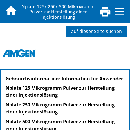
Nplate 125/-250/-500 Mikrogramm
Pulver zur Herstellung einer
Injektionslösung
auf dieser Seite suchen
PZN: 06648759
Gebrauchsinformation: Information für Anwender
PPN: 110664875903
GTIN: 08715131023423
Nplate 125 Mikrogramm Pulver zur Herstellung
PZN: 00364185
einer Injektionslösung
PPN: 110036418563
Nplate 250 Mikrogramm Pulver zur Herstellung
NTIN: 04150003641857
einer Injektionslösung
Nplate 500 Mikrogramm Pulver zur Herstellung
einer Injektionslösung