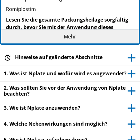
Romiplostim
Lesen Sie die gesamte Packungsbeilage sorgfältig
durch, bevor Sie mit der Anwendung dieses
Arzneimittels beginnen, denn sie enthält wichtige
Mehr
Informationen.
Heben Sie die Packungsbeilage auf. Vielleicht
möchten Sie diese später nochmals lesen.
Hinweise auf geänderte Abschnitte
Wenn Sie weitere Fragen haben, wenden Sie sich
1. Was ist Nplate und wofür wird es angewendet?
an Ihren Arzt, Apotheker oder das medizinische
Fachpersonal.
2. Was sollten Sie vor der Anwendung von Nplate
Dieses Arzneimittel wurde Ihnen persönlich
beachten?
verschrieben. Geben Sie es nicht an Dritte weiter.
3. Wie ist Nplate anzuwenden?
Es kann anderen Menschen schaden, auch wenn
diese die gleichen Beschwerden haben wie Sie.
4. Welche Nebenwirkungen sind möglich?
Wenn Sie Nebenwirkungen bemerken, wenden Sie
sich an Ihren Arzt, Apotheker oder das
5. Wie ist Nplate aufzubewahren?